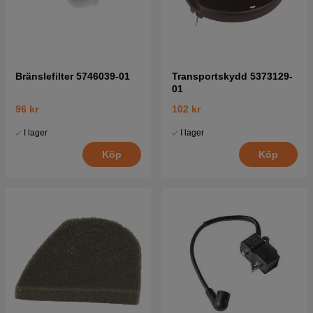
Bränslefilter 5746039-01
Transportskydd 5373129-
01
96 kr
102 kr
I lager
I lager
Köp
Köp