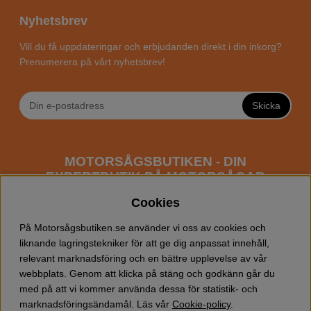
Nyhetsbrev
Vill du få uppdateringar och erbjudanden direkt i din inkorg?
Prenumerera på vårt nyhetsbrev!
Skicka
MOTORSÅGSBUTIKEN - DIN
EXPERTBUTIK PÅ MOTORSÅGAR
ONLINE
Cookies
Motorsågsbutiken är en specialiserad butik som har
På Motorsågsbutiken.se använder vi oss av cookies och
fokus mot entusiaster och professionella användare av
liknande lagringstekniker för att ge dig anpassat innehåll,
motorsågar. Vi erbjuder ett brett sortiment av
relevant marknadsföring och en bättre upplevelse av vår
Husqvarna motorsågar
samt alla tänkbara
tillbehör
som
webbplats. Genom att klicka på stäng och godkänn går du
du kan behöva vid trädfällning, gallring och allmän
med på att vi kommer använda dessa för statistik- och
skogsskötsel. Välkommen att handla din Husqvarna
marknadsföringsändamål. Läs vår
Cookie-policy
.
motorsåg och tillbehör online hos oss!