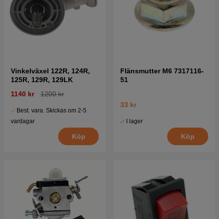
Vinkelväxel 122R, 124R,
Flänsmutter M6 7317116-
125R, 129R, 129LK
51
1140 kr
1200 kr
33 kr
Best. vara. Skickas om 2-5
I lager
vardagar
Köp
Köp