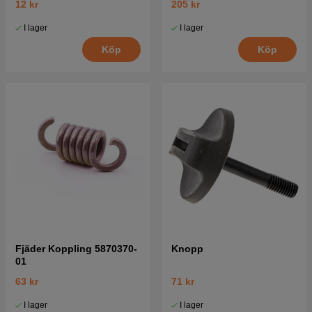
12 kr
205 kr
I lager
I lager
Köp
Köp
Fjäder Koppling 5870370-
Knopp
01
63 kr
71 kr
I lager
I lager