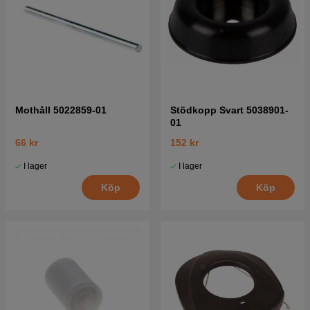
Mothåll 5022859-01
Stödkopp Svart 5038901-
01
66 kr
152 kr
I lager
I lager
Köp
Köp