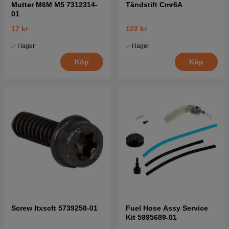
Mutter M6M M5 7312314-
Tändstift Cmr6A
01
17 kr
122 kr
I lager
I lager
Köp
Köp
Screw Itxscft 5739258-01
Fuel Hose Assy Service
Kit 5995689-01