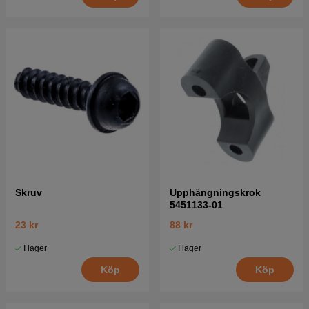
Skruv
Upphängningskrok
5451133-01
23 kr
88 kr
I lager
I lager
Köp
Köp