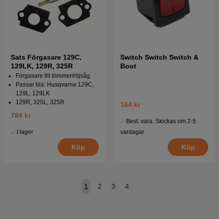
Sats Förgasare 129C,
Switch Switch Switch &
129LK, 129R, 325R
Boot
Förgasare till trimmer/röjsåg
Passar bla: Husqvarna 129C,
129L, 129LK
129R, 325L, 325R
164 kr
784 kr
Best. vara. Skickas om 2-5
vardagar
I lager
Köp
Köp
1
2
3
4