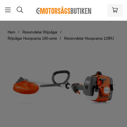
Hem
Reservdelar Röjsågar
Röjsågar Husqvarna 100-serie
Reservdelar Husqvarna 129RJ