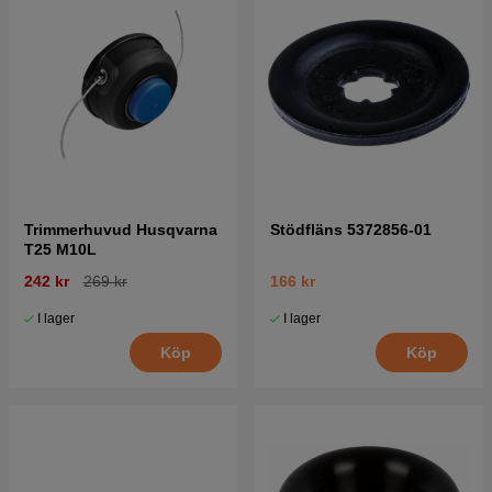
Trimmerhuvud Husqvarna
Stödfläns 5372856-01
T25 M10L
242 kr
269 kr
166 kr
I lager
I lager
Köp
Köp