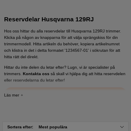
Reservdelar Husqvarna 129RJ
Hos oss hittar du alla reservdelar till Husqvarna 129RJ trimmer.
Klicka på någon av knapparna för att välja sprängskiss för din
trimmermodell. Hitta artikeln du behöver, kopiera artikelnumret
och klistra in det i detta formatet '1234567-01' i sökrutan för att
hitta rätt del direkt.
Hittar du inte delen du letar efter? Lugn, vi är specialister på
trimmers.
Kontakta oss
så skall vi hjälpa dig att hitta reservdelen
eller reservdelarna du letar efter!
Tryck här för sprängskiss och reservdelslista till
Husqvarna 129RJ 2016-03 eller nyare
Sortera efter:
Mest populära