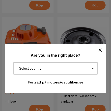
Köp
Köp
Are you in the right place?
Select country
Startapparat Kpl
Medbringare 1" 5372349-
01
Fortsätt på motorsågsbutiken.se
385 kr
691 kr
Best. vara. Skickas om 2-5
I lager
vardagar
Köp
Köp