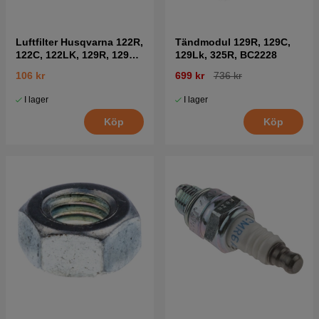
Luftfilter Husqvarna 122R,
Tändmodul 129R, 129C,
122C, 122LK, 129R, 129C,
129Lk, 325R, BC2228
129LK
106 kr
699 kr
736 kr
I lager
I lager
Köp
Köp