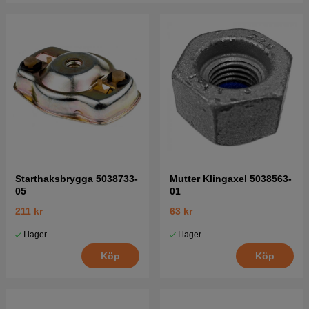
Starthaksbrygga 5038733-
Mutter Klingaxel 5038563-
05
01
211 kr
63 kr
I lager
I lager
Köp
Köp