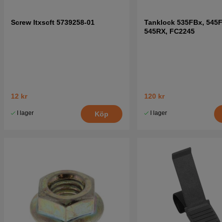
Screw Itxscft 5739258-01
Tanklock 535FBx, 545F
545RX, FC2245
12 kr
120 kr
I lager
I lager
Köp