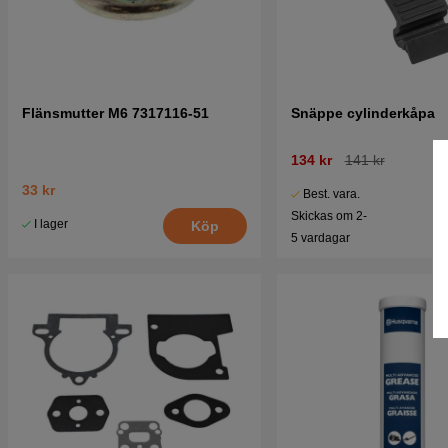
Flänsmutter M6 7317116-51
Snäppe cylinderkåpa
134 kr
141 kr
33 kr
Best. vara.
Skickas om 2-
I lager
Köp
5 vardagar