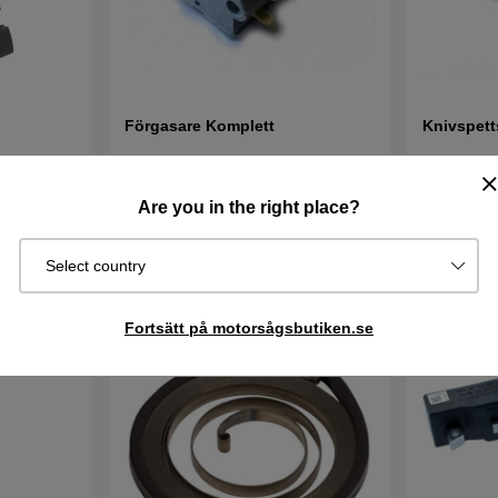
Förgasare Komplett
Knivspet
Are you in the right place?
690 kr
96 kr
Köp
I lager
I lager
Köp
Select country
Fortsätt på motorsågsbutiken.se