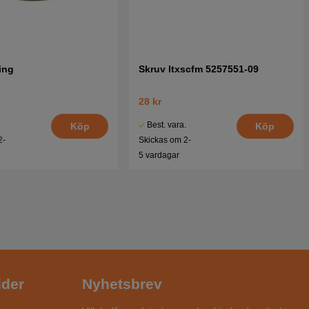
ing
Skruv Itxscfm 5257551-09
28 kr
.
Best. vara.
Köp
Köp
2-
Skickas om 2-
5 vardagar
ider
Nyhetsbrev