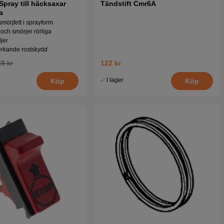
Spray till häcksaxar
Tändstift Cmr6A
a
smörjfett i sprayform
 och smörjer rörliga
ljer
erkande rostskydd
9 kr
122 kr
I lager
Köp
Köp