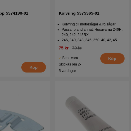
pp 5374190-01
Kolvring 5375365-01
Kolvring till motorsågar & röjsågar
Passar bland annat: Husqvarna 240R,
240, 242, 245RX,
246, 340, 343, 345, 350, 40, 42, 45
75 kr
79 kr
Best. vara.
Köp
Skickas om 2-
Köp
5 vardagar