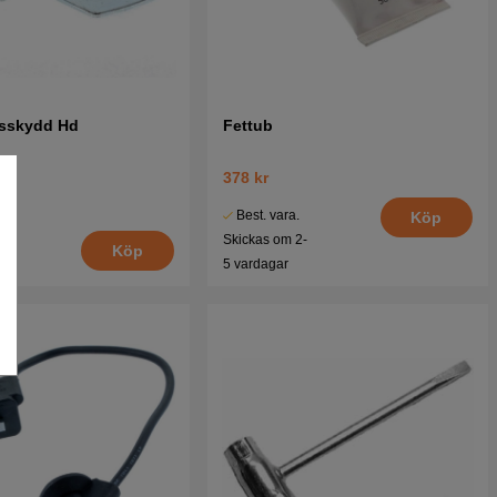
tsskydd Hd
Fettub
378 kr
Best. vara.
Köp
Skickas om 2-
Köp
5 vardagar