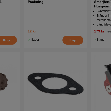
1
Packning
Smörjfett/
Husqvarn
Syntetiskt 
Tränger in
metalldeta
Långtidsv
12 kr
179 kr
23
I lager
I lager
Köp
Köp