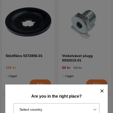
Stödfläns 5372856-01
Vinkelväxel plugg
5032015-01
166 kr
60 kr
63 kr
I lager
I lager
Köp
Köp
Are you in the right place?
Select country