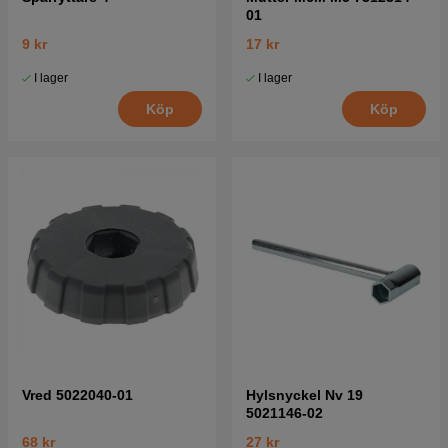
01
9 kr
17 kr
I lager
I lager
Köp
Köp
Vred 5022040-01
Hylsnyckel Nv 19
5021146-02
68 kr
27 kr