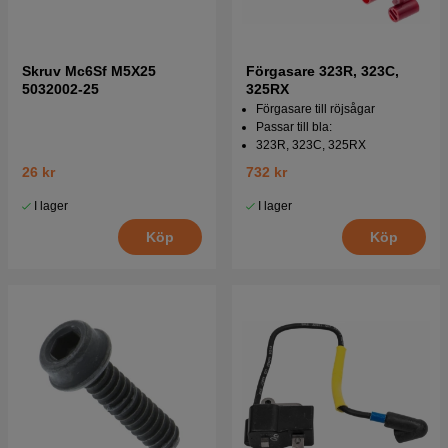
Skruv Mc6Sf M5X25
Förgasare 323R, 323C,
5032002-25
325RX
Förgasare till röjsågar
Passar till bla:
323R, 323C, 325RX
26 kr
732 kr
I lager
I lager
Köp
Köp