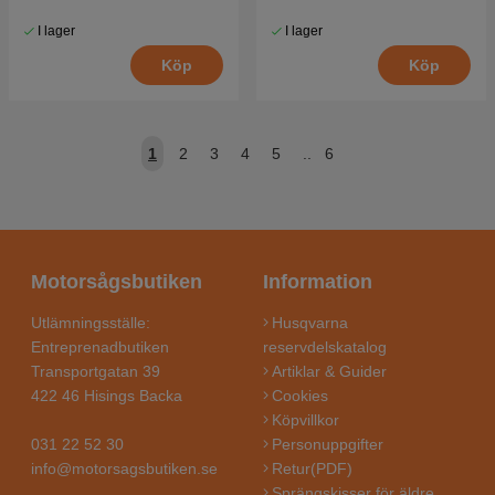
I lager
I lager
Köp
Köp
1
2
3
4
5
..
6
Motorsågsbutiken
Information
Utlämningsställe:
Husqvarna
Entreprenadbutiken
reservdelskatalog
Transportgatan 39
Artiklar & Guider
422 46 Hisings Backa
Cookies
Köpvillkor
031 22 52 30
Personuppgifter
info@motorsagsbutiken.se
Retur(PDF)
Sprängskisser för äldre