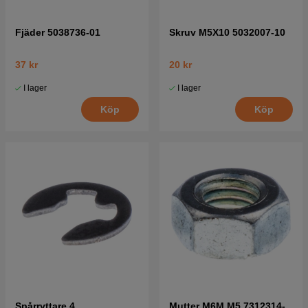
Fjäder 5038736-01
Skruv M5X10 5032007-10
37 kr
20 kr
I lager
I lager
Köp
Köp
Spårryttare 4
Mutter M6M M5 7312314-