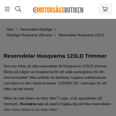
Hem
Reservdelar Röjsågar
Röjsågar Husqvarna 100-serie
Reservdelar Husqvarna 123LD
Reservdelar Husqvarna 123LD Trimmer
Hos oss hittar du alla reservdelar till Husqvarna 123LD trimmer.
Klicka på någon av knapparna för att välja sprängskiss för din
trimmermodell. Hitta artikeln du behöver, kopiera artikelnumret
och klistra in det i detta formatet '1234567-01' i sökrutan för att
hitta rätt del direkt.
Hittar du inte delen du letar efter? Lugn, vi är specialister på
trimmers.
Kontakta oss
så skall vi hjälpa dig att hitta reservdelen
eller reservdelarna du letar efter!