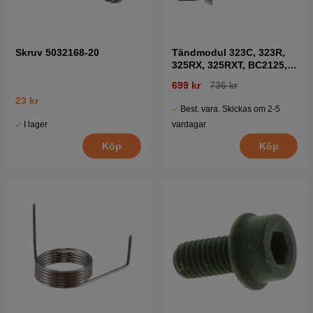
Skruv 5032168-20
Tändmodul 323C, 323R,
325RX, 325RXT, BC2125,
GC2125
699 kr
736 kr
23 kr
Best. vara. Skickas om 2-5
I lager
vardagar
Köp
Köp