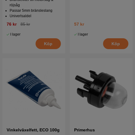
röjsåg
Passar 5mm bränsleslang
Univerlsaldel
76 kr
85 kr
57 kr
I lager
I lager
Köp
Köp
Vinkelväxelfett, ECO 100g
Primerhus