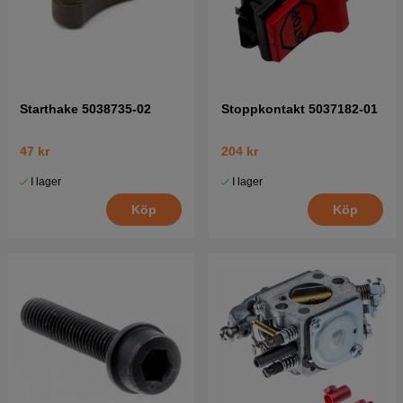
Starthake 5038735-02
Stoppkontakt 5037182-01
47 kr
204 kr
I lager
I lager
Köp
Köp