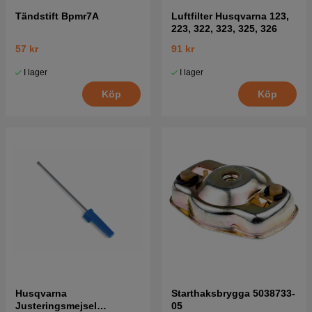
Tändstift Bpmr7A
Luftfilter Husqvarna 123,
223, 322, 323, 325, 326
57 kr
91 kr
I lager
I lager
Köp
Köp
Husqvarna
Starthaksbrygga 5038733-
Justeringsmejsel
05