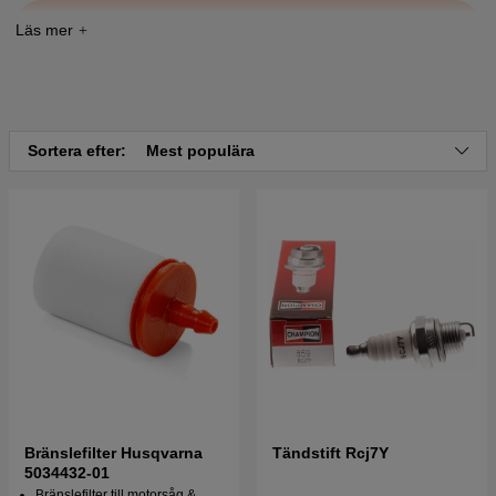
Tryck här för sprängskiss och reservdelslista till
Husqvarna 123 LD 2004-03
Sortera efter:
Mest populära
Bränslefilter Husqvarna
Tändstift Rcj7Y
5034432-01
Bränslefilter till motorsåg &