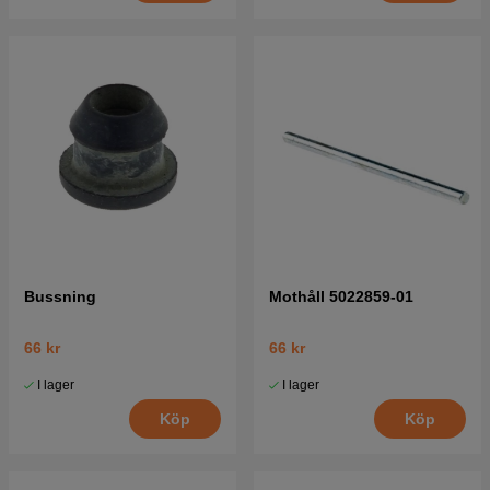
Bussning
Mothåll 5022859-01
66 kr
66 kr
I lager
I lager
Köp
Köp