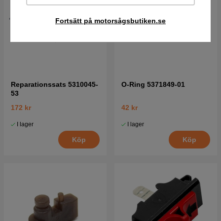
Fortsätt på motorsågsbutiken.se
Reparationssats 5310045-
O-Ring 5371849-01
53
172 kr
42 kr
I lager
I lager
Köp
Köp