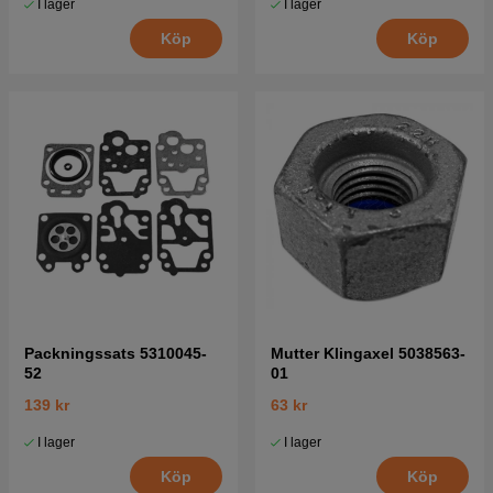
I lager
I lager
Köp
Köp
Packningssats 5310045-
Mutter Klingaxel 5038563-
52
01
139 kr
63 kr
I lager
I lager
Köp
Köp