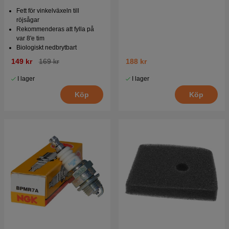
Fett för vinkelväxeln till
röjsågar
Rekommenderas att fylla på
var 8'e tim
Biologiskt nedbrytbart
149 kr
169 kr
188 kr
I lager
I lager
Köp
Köp