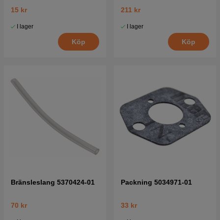
Förgasare 5016002-03
15 kr
211 kr
I lager
I lager
Köp
Köp
Bränsleslang 5370424-01
Packning 5034971-01
70 kr
33 kr