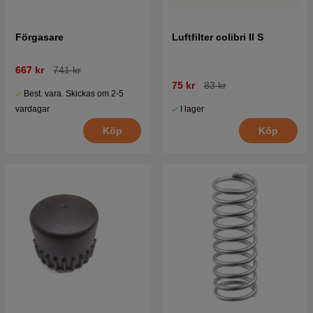
Förgasare
Luftfilter colibri II S
667 kr
741 kr
75 kr
83 kr
Best. vara. Skickas om 2-5
I lager
vardagar
Köp
Köp