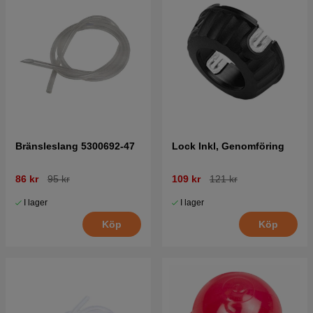
Bränsleslang 5300692-47
Lock Inkl, Genomföring
86 kr
95 kr
109 kr
121 kr
I lager
I lager
Köp
Köp