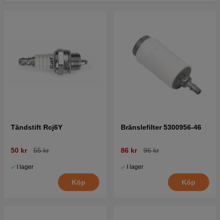
Tryck här för sprängskiss och reservdelslista till
Colibri II 2010-04
Tändstift Rcj6Y
Bränslefilter 5300956-46
50 kr
55 kr
86 kr
96 kr
I lager
I lager
Köp
Köp