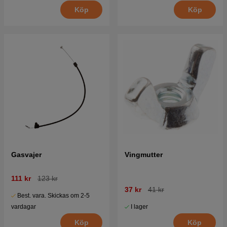
Köp
Köp
Gasvajer
Vingmutter
111 kr
123 kr
37 kr
41 kr
Best. vara. Skickas om 2-5
I lager
vardagar
Köp
Köp