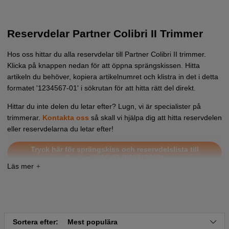
Reservdelar Partner Colibri II Trimmer
Hos oss hittar du alla reservdelar till Partner Colibri II trimmer.
Klicka på knappen nedan för att öppna sprängskissen. Hitta
artikeln du behöver, kopiera artikelnumret och klistra in det i detta
formatet '1234567-01' i sökrutan för att hitta rätt del direkt.
Hittar du inte delen du letar efter? Lugn, vi är specialister på
trimmerar.
Kontakta oss
så skall vi hjälpa dig att hitta reservdelen
eller reservdelarna du letar efter!
Tryck här för sprängskiss och reservdelslista till
Partner 2010-07 (952715699)
Tryck här för sprängskiss och reservdelslista till
Partner Colibri II 2004-09 (952715459)
Tryck här för sprängskiss och reservdelslista till
Partner Colibri II 2009-04 (952715699)
Sortera efter:
Mest populära