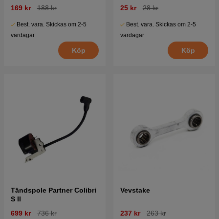
169 kr
188 kr
25 kr
28 kr
Best. vara. Skickas om 2-5
Best. vara. Skickas om 2-5
vardagar
vardagar
Köp
Köp
Tändspole Partner Colibri
Vevstake
S II
699 kr
736 kr
237 kr
263 kr