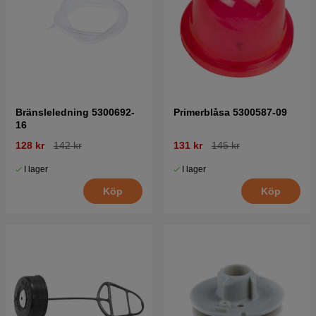
Bränsleledning 5300692-
Primerblåsa 5300587-09
16
128 kr
142 kr
131 kr
145 kr
I lager
I lager
Köp
Köp