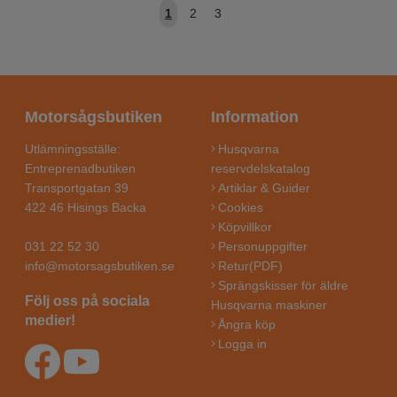
1
2
3
Motorsågsbutiken
Information
Utlämningsställe:
Husqvarna
Entreprenadbutiken
reservdelskatalog
Transportgatan 39
Artiklar & Guider
422 46 Hisings Backa
Cookies
Köpvillkor
031 22 52 30
Personuppgifter
info@motorsagsbutiken.se
Retur(PDF)
Sprängskisser för äldre
Följ oss på sociala
Husqvarna maskiner
medier!
Ångra köp
Logga in