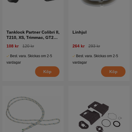
Tanklock Partner Colibri II,
Linhjul
T210, XS, Trimmac, GT25
mfl
108 kr
120 kr
264 kr
293 kr
Best. vara. Skickas om 2-5
Best. vara. Skickas om 2-5
vardagar
vardagar
Köp
Köp