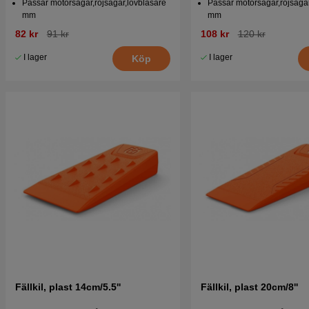
Passar motorsågar,röjsågar,lövblåsare
Passar motorsågar,röjsågar
mm
mm
82 kr
91 kr
108 kr
120 kr
I lager
I lager
Köp
Fällkil, plast 14cm/5.5''
Fällkil, plast 20cm/8''