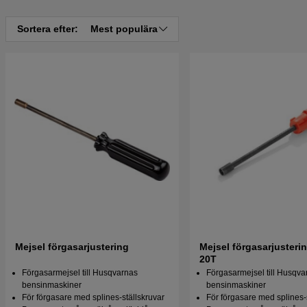
Sortera efter:
Mest populära
Mejsel förgasarjustering
Mejsel förgasarjusteri
20T
Förgasarmejsel till Husqvarnas
Förgasarmejsel till Husqva
bensinmaskiner
bensinmaskiner
För förgasare med splines-ställskruvar
För förgasare med splines-