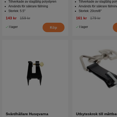
Tillverkade av slagtålig polystyren
Tillverkade av slagtålig pol
Används för säkrare fällning
Används för säkrare fällnin
Storlek: 5.5''
Storlek: 20cm/8''
143 kr
159 kr
161 kr
179 kr
I lager
I lager
Köp
Svärdhållare Husqvarna
Utbyteskrok till måttb