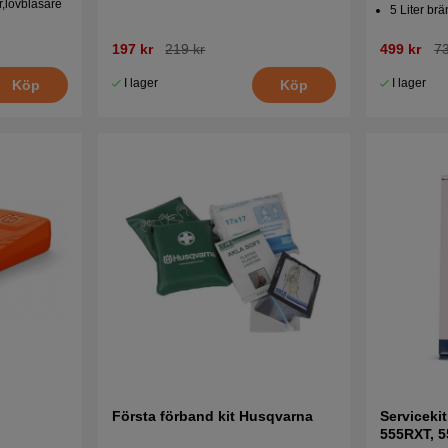
,lövblåsare
5 Liter brä
197 kr
219 kr
499 kr
73
I lager
I lager
Köp
Köp
Första förband kit Husqvarna
Serviceki
555RXT, 