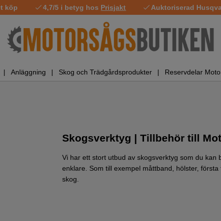
t köp
4,7/5 i betyg hos
Prisjakt
Auktoriserad Husqvar
Anläggning
Skog och Trädgårdsprodukter
Reservdelar Moto
Skogsverktyg | Tillbehör till Mo
Vi har ett stort utbud av skogsverktyg som du kan b
enklare. Som till exempel måttband, hölster, först
skog.