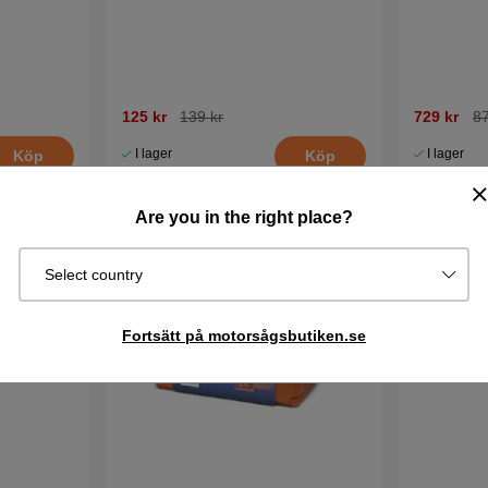
125 kr
139 kr
729 kr
87
I lager
I lager
Köp
Köp
Are you in the right place?
Select country
Fortsätt på motorsågsbutiken.se