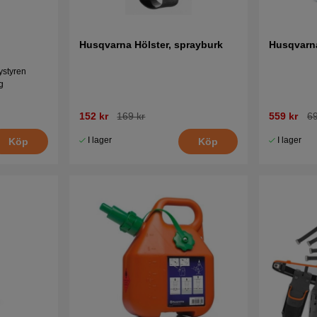
Husqvarna Hölster, sprayburk
Husqvarn
ystyren
g
152 kr
169 kr
559 kr
69
I lager
I lager
Köp
Köp