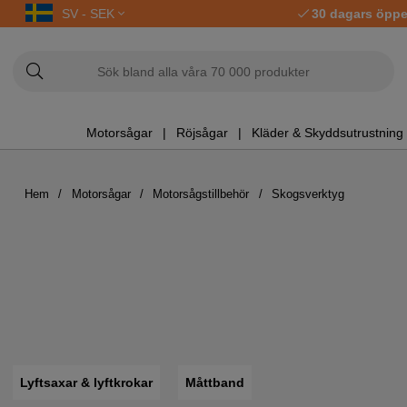
SV - SEK
30 dagars öppe
Motorsågar
Röjsågar
Kläder & Skyddsutrustning
Hem
Motorsågar
Motorsågstillbehör
Skogsverktyg
Lyftsaxar & lyftkrokar
Måttband