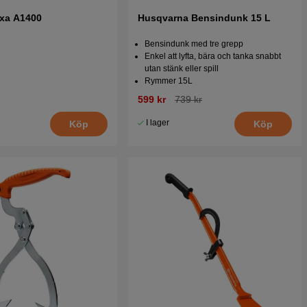
yxa A1400
Husqvarna Bensindunk 15 L
Bensindunk med tre grepp
Enkel att lyfta, bära och tanka snabbt
utan stänk eller spill
Rymmer 15L
599 kr
739 kr
I lager
Köp
Köp