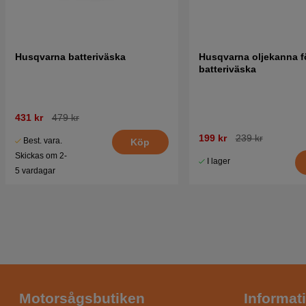
Husqvarna batteriväska
Husqvarna oljekanna f
batteriväska
431 kr
479 kr
199 kr
239 kr
Best. vara.
Köp
Skickas om 2-
I lager
5 vardagar
Motorsågsbutiken
Informat