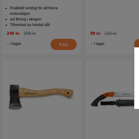
Praktiskt verktyg för att fixera
motorsågen
vid filning i skogen
Tillverkad av härdat stål
246 kr
289 kr
99 kr
110 kr
I lager
I lager
Köp