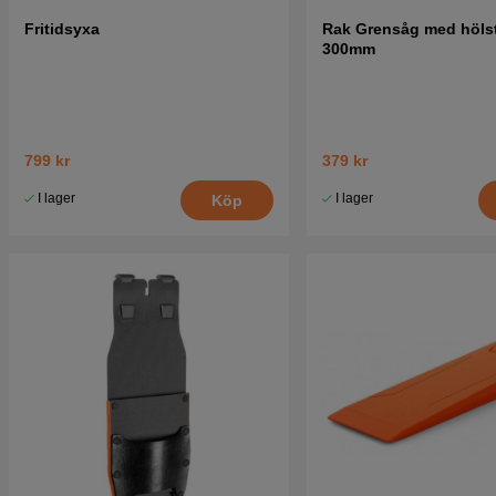
Fritidsyxa
Rak Grensåg med höls
300mm
799 kr
379 kr
I lager
I lager
Köp