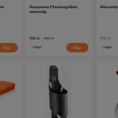
ter
Husqvarna Förvaringslåda
Allround
motorsåg
539 kr
599 kr
979 kr
I lager
I lager
Köp
Köp