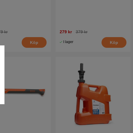
9 kr
279 kr
379 kr
I lager
Köp
Köp