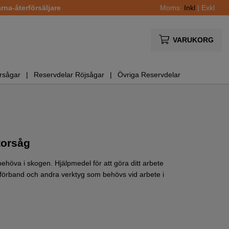
na-återförsäljare
Moms:
Inkl
|
Exkl
VARUKORG
rsågar
Reservdelar Röjsågar
Övriga Reservdelar
torsåg
ehöva i skogen. Hjälpmedel för att göra ditt arbete
a förband och andra verktyg som behövs vid arbete i