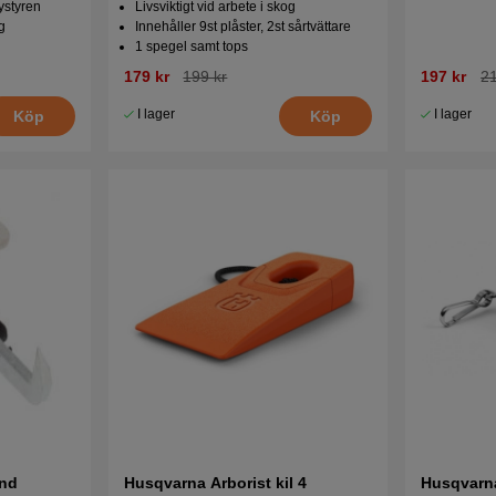
ystyren
Livsviktigt vid arbete i skog
g
Innehåller 9st plåster, 2st sårtvättare
1 spegel samt tops
179 kr
199 kr
197 kr
21
I lager
I lager
Köp
Köp
and
Husqvarna Arborist kil 4
Husqvarn