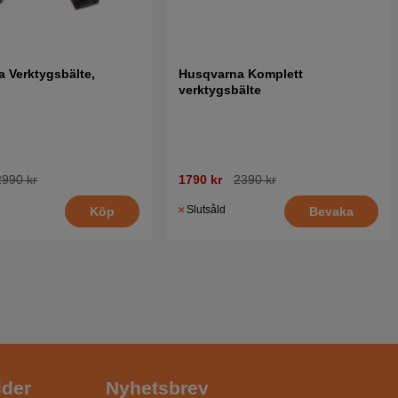
 Verktygsbälte,
Husqvarna Komplett
verktygsbälte
2990 kr
1790 kr
2390 kr
Slutsåld
Köp
Bevaka
ider
Nyhetsbrev