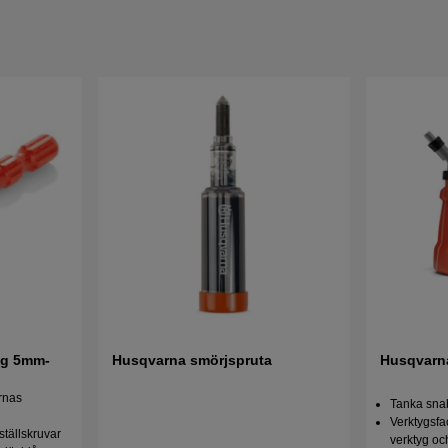
ng 5mm-
Husqvarna smörjspruta
Husqvarn
rnas
Tanka snab
Verktygsfa
ställskruvar
verktyg oc