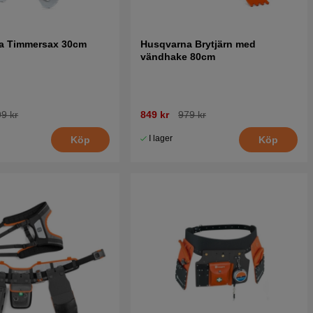
a Timmersax 30cm
Husqvarna Brytjärn med
vändhake 80cm
9 kr
849 kr
979 kr
I lager
Köp
Köp