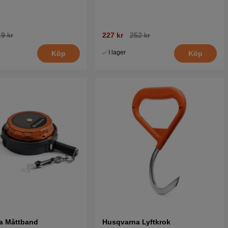
9 kr
227 kr
252 kr
I lager
Köp
Köp
a Måttband
Husqvarna Lyftkrok