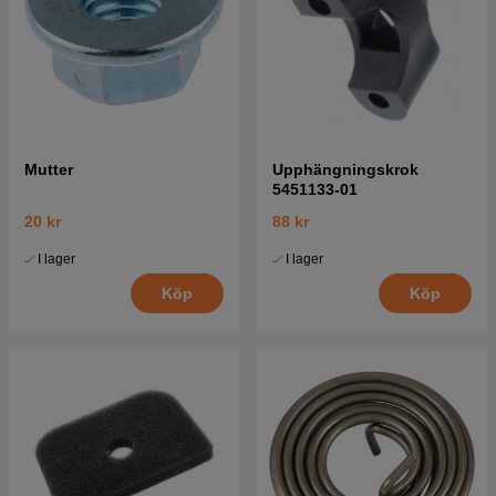
Mutter
Upphängningskrok
5451133-01
20 kr
88 kr
I lager
I lager
Köp
Köp