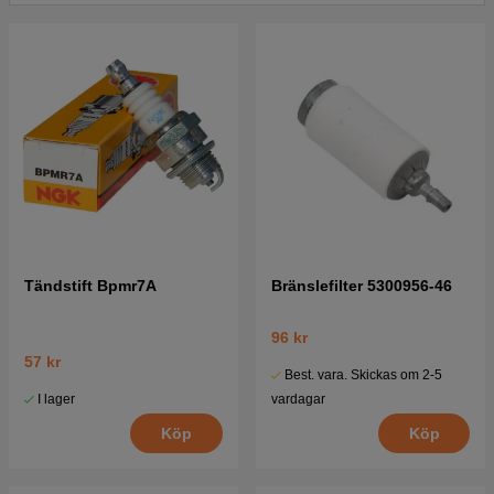
Tändstift Bpmr7A
Bränslefilter 5300956-46
96 kr
57 kr
Best. vara. Skickas om 2-5
I lager
vardagar
Köp
Köp