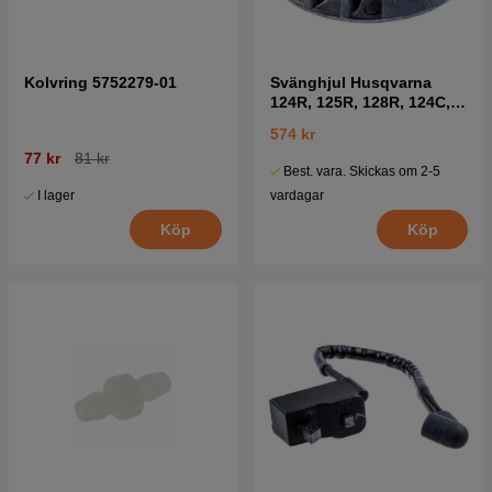
Kolvring 5752279-01
Svänghjul Husqvarna
124R, 125R, 128R, 124C,
125C, 128C mfl
574 kr
77 kr
81 kr
Best. vara. Skickas om 2-5
I lager
vardagar
Köp
Köp