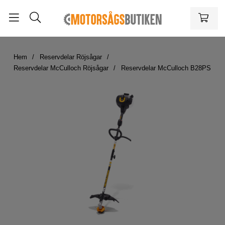
Hem
Reservdelar Röjsågar
Reservdelar McCulloch Röjsågar
Reservdelar McCulloch B28PS