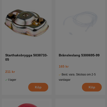
Starthaksbrygga 5038733-
Bränsleslang 5300695-99
05
165 kr
211 kr
Best. vara. Skickas om 2-5
I lager
vardagar
Köp
Köp