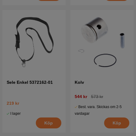
Sele Enkel 5372162-01
Kolv
544 kr
573 kr
219 kr
Best. vara. Skickas om 2-5
I lager
vardagar
Köp
Köp