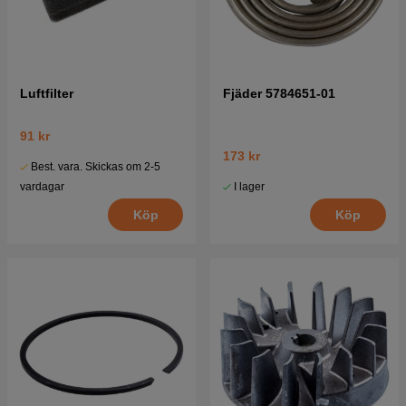
Luftfilter
Fjäder 5784651-01
91 kr
173 kr
Best. vara. Skickas om 2-5
I lager
vardagar
Köp
Köp