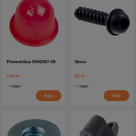
Primerblåsa 5300587-09
Skruv
145 kr
23 kr
I lager
I lager
Köp
Köp