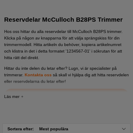
Reservdelar McCulloch B28PS Trimmer
Hos oss hittar du alla reservdelar till McCulloch B28PS trimmer.
Klicka på någon av knapparna för att välja sprängskiss för din
trimmermodell. Hitta artikeln du behöver, kopiera artikelnumret
och klistra in det i detta formatet '1234567-01' i sökrutan för att
hitta rätt del direkt.
Hittar du inte delen du letar efter? Lugn, vi är specialister på
trimmerar.
Kontakta oss
så skall vi hjälpa dig att hitta reservdelen
eller reservdelarna du letar efter!
Tryck här för sprängskiss och reservdelslista till
McCulloch B28PS 2012-04 (966778401)
Sortera efter:
Mest populära