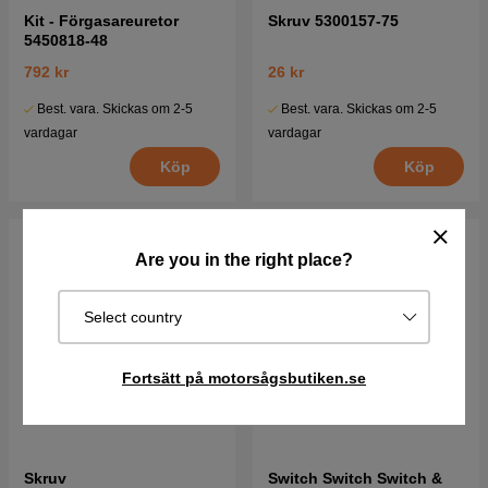
Kit - Förgasareuretor
Skruv 5300157-75
5450818-48
792 kr
26 kr
Best. vara. Skickas om 2-5
Best. vara. Skickas om 2-5
vardagar
vardagar
Köp
Köp
Are you in the right place?
Select country
Fortsätt på motorsågsbutiken.se
Skruv
Switch Switch Switch &