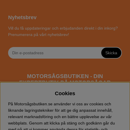
Nyhetsbrev
Vill du få uppdateringar och erbjudanden direkt i din inkorg?
Prenumerera på vårt nyhetsbrev!
Skicka
MOTORSÅGSBUTIKEN - DIN
EXPERTBUTIK PÅ MOTORSÅGAR
ONLINE
Cookies
Motorsågsbutiken är en specialiserad butik som har
På Motorsågsbutiken.se använder vi oss av cookies och
fokus mot entusiaster och professionella användare av
liknande lagringstekniker för att ge dig anpassat innehåll,
motorsågar. Vi erbjuder ett brett sortiment av
relevant marknadsföring och en bättre upplevelse av vår
Husqvarna motorsågar
samt alla tänkbara
tillbehör
som
webbplats. Genom att klicka på stäng och godkänn går du
du kan behöva vid trädfällning, gallring och allmän
med på att vi kommer använda dessa för statistik- och