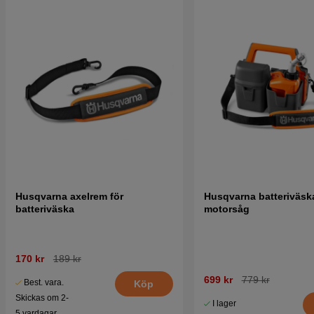
Husqvarna axelrem för
Husqvarna batteriväska 
batteriväska
motorsåg
170 kr
189 kr
699 kr
779 kr
Best. vara.
Köp
Skickas om 2-
I lager
5 vardagar