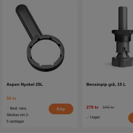
Aspen Nyckel 25L
Bensinpip grå, 15 L
50 kr
279 kr
349 kr
Best. vara.
Köp
Skickas om 2-
I lager
5 vardagar