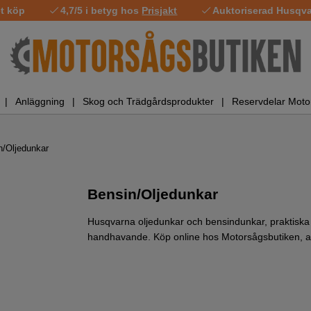
t köp
4,7/5 i betyg hos
Prisjakt
Auktoriserad Husqvar
Anläggning
Skog och Trädgårdsprodukter
Reservdelar Moto
n/Oljedunkar
Bensin/Oljedunkar
Husqvarna oljedunkar och bensindunkar, praktiska f
handhavande. Köp online hos Motorsågsbutiken, al