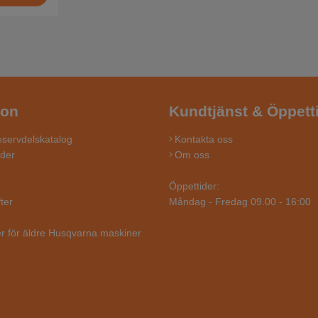
ion
Kundtjänst & Öppett
servdelskatalog
Kontakta oss
ider
Om oss
Öppettider:
ter
Måndag - Fredag 09.00 - 16:00
r för äldre Husqvarna maskiner