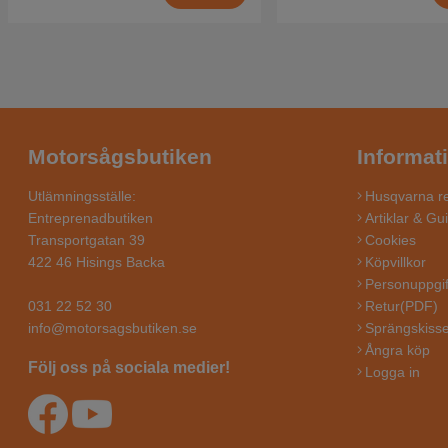
Motorsågsbutiken
Informat
Utlämningsställe:
Husqvarna re
Entreprenadbutiken
Artiklar & Gu
Transportgatan 39
Cookies
422 46 Hisings Backa
Köpvillkor
Personuppgif
031 22 52 30
Retur(PDF)
info@motorsagsbutiken.se
Sprängskisse
Ångra köp
Följ oss på sociala medier!
Logga in