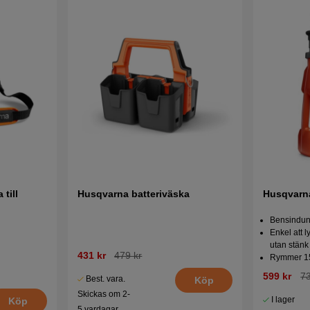
till
Husqvarna batteriväska
Husqvarn
Bensindun
Enkel att l
utan stänk 
431 kr
479 kr
Rymmer 1
599 kr
73
Best. vara.
Köp
Skickas om 2-
I lager
Köp
5 vardagar