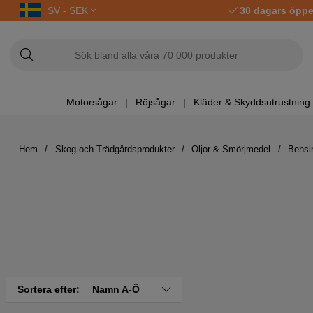
SV - SEK
30 dagars öppe
Motorsågar
Röjsågar
Kläder & Skyddsutrustning
Hem
Skog och Trädgårdsprodukter
Oljor & Smörjmedel
Bensi
Sortera efter:
Namn A-Ö