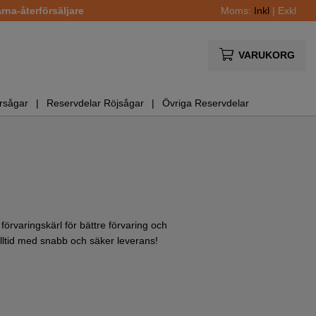
na-återförsäljare
Moms:
Inkl
|
Exkl
VARUKORG
rsågar
Reservdelar Röjsågar
Övriga Reservdelar
örvaringskärl för bättre förvaring och
ltid med snabb och säker leverans!