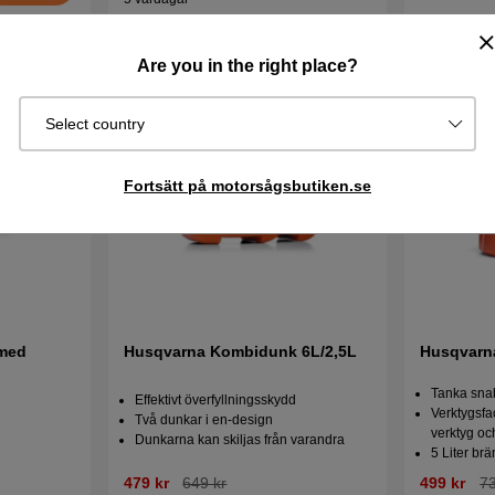
Are you in the right place?
Select country
Fortsätt på motorsågsbutiken.se
 med
Husqvarna Kombidunk 6L/2,5L
Husqvarn
Tanka snab
Effektivt överfyllningsskydd
Verktygsfa
Två dunkar i en-design
verktyg oc
Dunkarna kan skiljas från varandra
5 Liter brä
479 kr
649 kr
499 kr
73