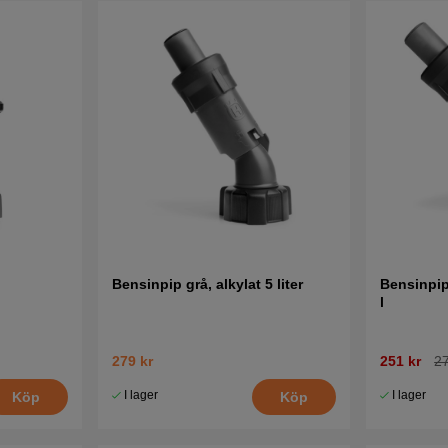
Bensinpip grå, alkylat 5 liter
Bensinpip
l
279 kr
251 kr
27
I lager
I lager
Köp
Köp