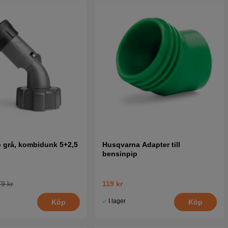
 grå, kombidunk 5+2,5
Husqvarna Adapter till
bensinpip
9 kr
119 kr
I lager
Köp
Köp