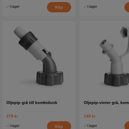
I lager
I lager
Köp
Oljepip grå till kombidunk
Oljepip-vinter grå, ko
279 kr
149 kr
I lager
I lager
Köp