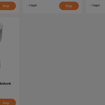
I lager
I lager
Köp
Köp
mbidunk
Köp