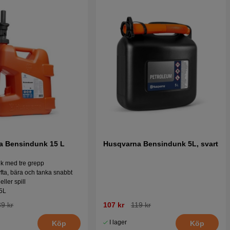
a Bensindunk 15 L
Husqvarna Bensindunk 5L, svart
k med tre grepp
yfta, bära och tanka snabbt
eller spill
5L
9 kr
107 kr
119 kr
I lager
Köp
Köp