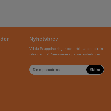
ider
Nyhetsbrev
Vill du få uppdateringar och erbjudanden direkt
i din inkorg? Prenumerera på vårt nyhetsbrev!
Skicka