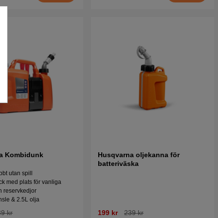
a Kombidunk
Husqvarna oljekanna för
batteriväska
bt utan spill
ck med plats för vanliga
h reservkedjor
nsle & 2.5L olja
9 kr
199 kr
239 kr