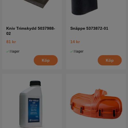
Kniv Trimskydd 5037988-
Snäppe 5373872-01
02
81 kr
14 kr
I lager
I lager
Köp
Köp