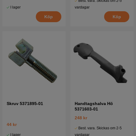
Best. vara. Skickas om 2-5
I lager
vardagar
Köp
Köp
Skruv 5371895-01
Handtagshalva Hö
5371603-01
248 kr
44 kr
Best. vara. Skickas om 2-5
I lager
vardagar