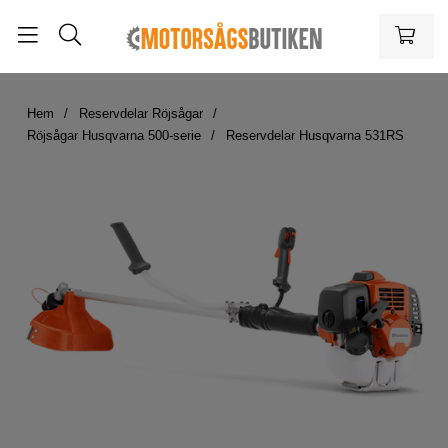
Hem
Reservdelar Röjsågar
Röjsågar Husqvarna 500-serie
Reservdelar Husqvarna 531RS