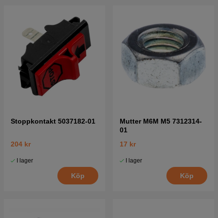
Stoppkontakt 5037182-01
Mutter M6M M5 7312314-
01
204 kr
17 kr
I lager
I lager
Köp
Köp