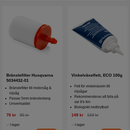
Bränslefilter Husqvarna
Vinkelväxelfett, ECO 100g
5034432-01
Fett för vinkelväxeln till
Bränslefilter till motorsåg &
röjsågar
röjsåg
Rekommenderas att fylla på
Passar 5mm bränsleslang
var 8'e tim
Univerlsaldel
Biologiskt nedbrytbart
76 kr
85 kr
149 kr
169 kr
I lager
I lager