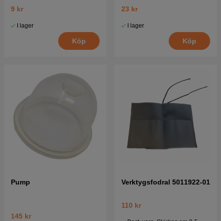
9 kr
23 kr
I lager
I lager
Köp
Köp
Pump
Verktygsfodral 5011922-01
110 kr
145 kr