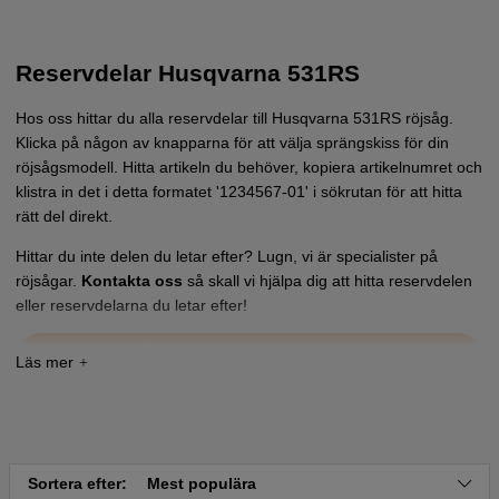
Reservdelar Husqvarna 531RS
Hos oss hittar du alla reservdelar till Husqvarna 531RS röjsåg.
Klicka på någon av knapparna för att välja sprängskiss för din
röjsågsmodell. Hitta artikeln du behöver, kopiera artikelnumret och
klistra in det i detta formatet '1234567-01' i sökrutan för att hitta
rätt del direkt.
Hittar du inte delen du letar efter? Lugn, vi är specialister på
röjsågar.
Kontakta oss
så skall vi hjälpa dig att hitta reservdelen
eller reservdelarna du letar efter!
Tryck här för sprängskiss och reservdelslista till
Husqvarna 531RS 2018-01
Sortera efter:
Mest populära