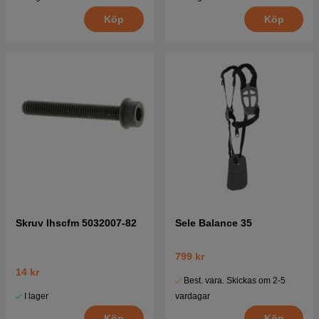
Köp
Köp
Skruv Ihscfm 5032007-82
Sele Balance 35
799 kr
14 kr
Best. vara. Skickas om 2-5
I lager
vardagar
Köp
Köp