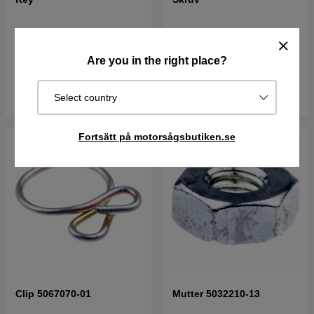
18 kr
23 kr
Best. vara. Skickas om 2-5
Are you in the right place?
I lager
vardagar
Köp
Köp
Select country
Fortsätt på motorsågsbutiken.se
Clip 5067070-01
Mutter 5032210-13