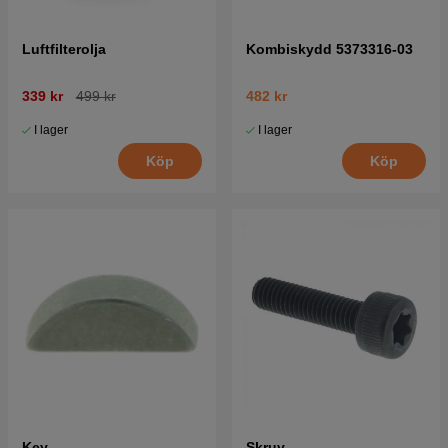
Luftfilterolja
Kombiskydd 5373316-03
339 kr
499 kr
482 kr
I lager
I lager
Köp
Köp
Key
Skruv