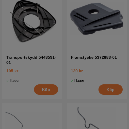
Transportskydd 5443591-
Framstycke 5372883-01
01
105 kr
120 kr
I lager
I lager
Köp
Köp