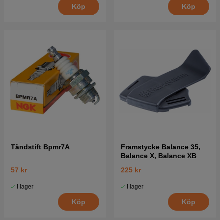
Köp
Köp
Tändstift Bpmr7A
Framstycke Balance 35,
Balance X, Balance XB
57 kr
225 kr
I lager
I lager
Köp
Köp