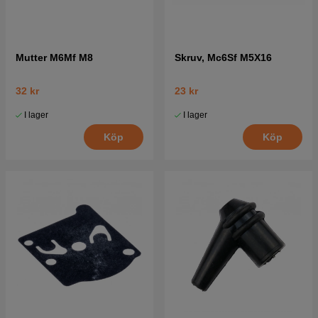
Mutter M6Mf M8
Skruv, Mc6Sf M5X16
32 kr
23 kr
I lager
I lager
Köp
Köp