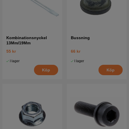
Kombinationsnyckel
Bussning
13Mm/19Mm
55 kr
66 kr
I lager
I lager
Köp
Köp