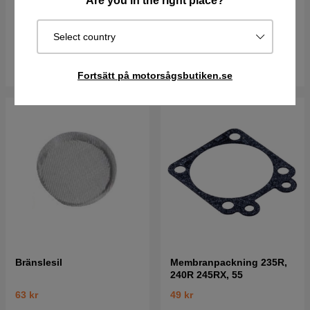
Are you in the right place?
130 kr
137 kr
137 kr
Select country
I lager
I lager
Köp
Köp
Fortsätt på motorsågsbutiken.se
Bränslesil
Membranpackning 235R,
240R 245RX, 55
63 kr
49 kr