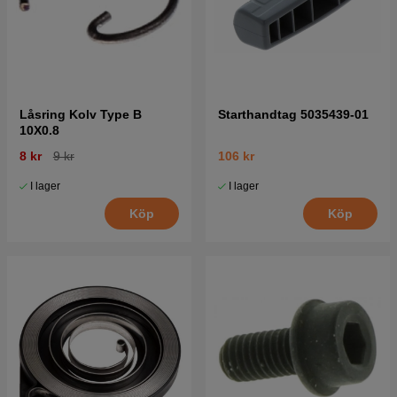
Låsring Kolv Type B
Starthandtag 5035439-01
10X0.8
8 kr
9 kr
106 kr
I lager
I lager
Köp
Köp