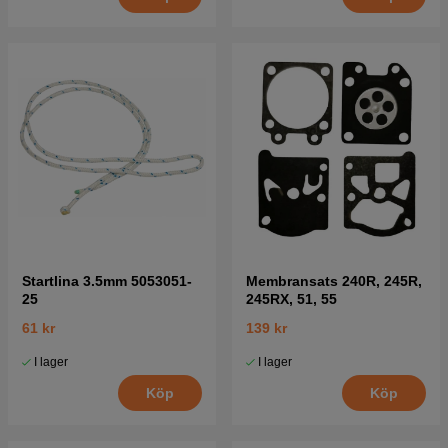
Startlina 3.5mm 5053051-
Membransats 240R, 245R,
25
245RX, 51, 55
61 kr
139 kr
I lager
I lager
Köp
Köp