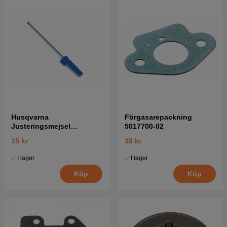
Husqvarna
Förgasarepackning
Justeringsmejsel
5017700-02
Förgasare 5016002-03
15 kr
38 kr
I lager
I lager
Köp
Köp