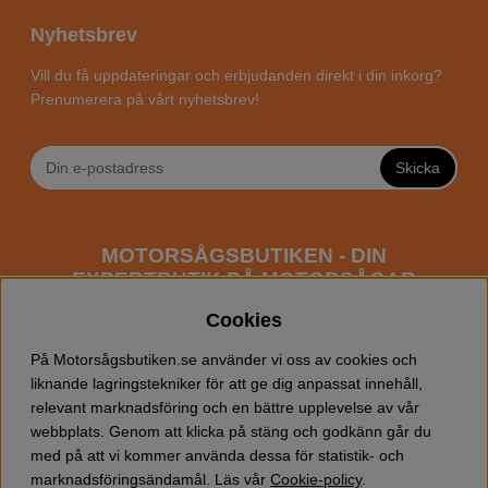
Nyhetsbrev
Vill du få uppdateringar och erbjudanden direkt i din inkorg?
Prenumerera på vårt nyhetsbrev!
Skicka
MOTORSÅGSBUTIKEN - DIN
EXPERTBUTIK PÅ MOTORSÅGAR
ONLINE
Cookies
Motorsågsbutiken är en specialiserad butik som har
På Motorsågsbutiken.se använder vi oss av cookies och
fokus mot entusiaster och professionella användare av
liknande lagringstekniker för att ge dig anpassat innehåll,
motorsågar. Vi erbjuder ett brett sortiment av
relevant marknadsföring och en bättre upplevelse av vår
Husqvarna motorsågar
samt alla tänkbara
tillbehör
som
webbplats. Genom att klicka på stäng och godkänn går du
du kan behöva vid trädfällning, gallring och allmän
med på att vi kommer använda dessa för statistik- och
skogsskötsel. Välkommen att handla din Husqvarna
marknadsföringsändamål. Läs vår
Cookie-policy
.
motorsåg och tillbehör online hos oss!