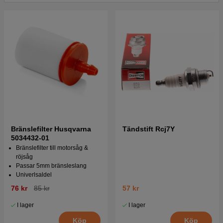
Tryck här för sprängskiss och reservdelslista till
Husqvarna 51 S/N: 19982300001-20001900000
Tryck här för sprängskiss och reservdelslista till
Husqvarna 51 S/N: 19942300001-19982300000
Tryck här för sprängskiss och reservdelslista till
Husqvarna 51 1991-10
Tryck här för sprängskiss och reservdelslista till
Husqvarna 51 S/N: 19900100001-19914000000
Bränslefilter Husqvarna
Tändstift Rcj7Y
Tryck här för sprängskiss och reservdelslista till
5034432-01
Husqvarna 51 1990-01
Bränslefilter till motorsåg &
röjsåg
Passar 5mm bränsleslang
Univerlsaldel
76 kr
85 kr
57 kr
I lager
I lager
Köp
Köp