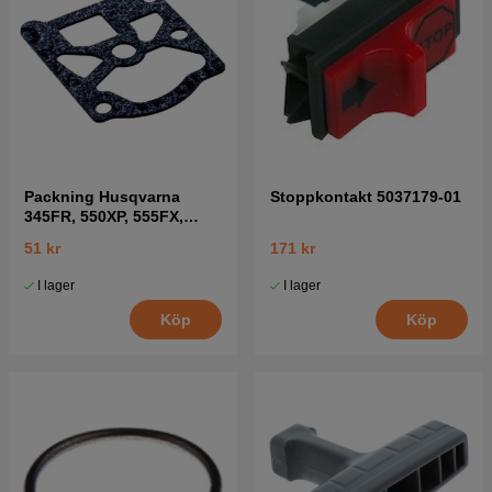
Packning Husqvarna
Stoppkontakt 5037179-01
345FR, 550XP, 555FX,
345RX mfl
51 kr
171 kr
I lager
I lager
Köp
Köp