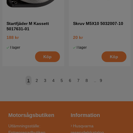
Startfjäder M Kassett
Skruv M5X10 5032007-10
5017631-01
188 kr
20 kr
I lager
I lager
Köp
Köp
1
2
3
4
5
6
7
8
..
9
Motorsågsbutiken
Information
Utlämningsställe:
Husqvarna
Entreprenadbutiken
reservdelskatalog