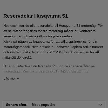
Reservdelar Husqvarna 51
Hos oss hittar du alla reservdelar till Husqvarna 51 motorsåg. För
att se rätt sprängskiss för din motorsåg
måste
du kontrollera
serienumret och välja rätt sprängskiss nedan.
Klicka på någon av knapparna för att välja sprängskiss för din
motorsågsmodell. Hitta artikeln du behöver, kopiera artikelnumret
och klistra in det i detta formatet '1234567-01' i sökrutan för att
hitta rätt del direkt.
Hittar du inte delen du letar efter? Lugn, vi är specialister på
motorsågar.
Kontakta oss
så skall vi hjälpa dig att hitta
reservdelen eller reservdelarna du letar efter!
Tryck här för sprängskiss och reservdelslista till
Husqvarna 51 S/N: 20001900001 eller nyare
Tryck här för sprängskiss och reservdelslista till
Husqvarna 51 2000-05
Sortera efter:
Mest populära