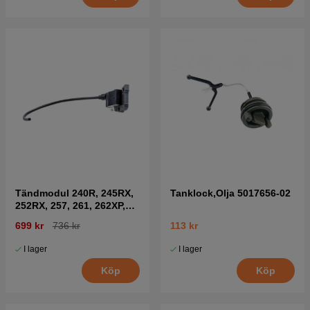
Tändmodul 240R, 245RX,
Tanklock,Olja 5017656-02
252RX, 257, 261, 262XP,
RS44
699 kr
736 kr
113 kr
I lager
I lager
Köp
Köp