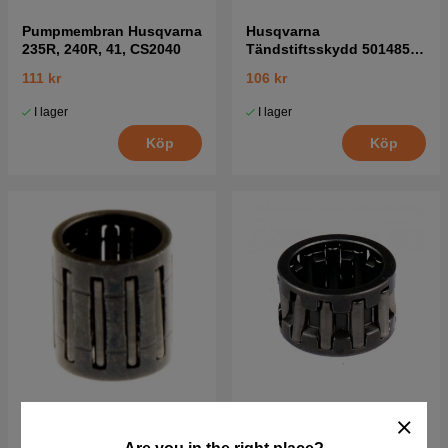
Pumpmembran Husqvarna
Husqvarna
235R, 240R, 41, CS2040
Tändstiftsskydd 5014854-
02
111 kr
106 kr
I lager
I lager
Köp
Köp
Kolvbultslager Husqvarna
Nållager 5032534-01
340, 345, 350 5014516-01