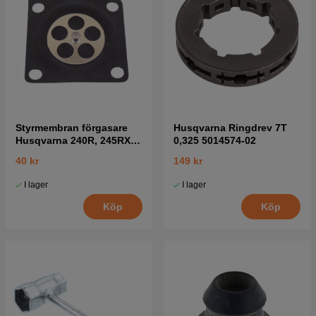
Styrmembran förgasare
Husqvarna Ringdrev 7T
Husqvarna 240R, 245RX,
0,325 5014574-02
41
40 kr
149 kr
I lager
I lager
Köp
Köp