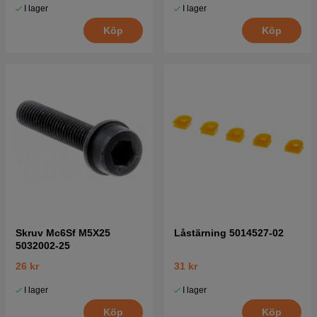
I lager
I lager
Köp
Köp
Skruv Mc6Sf M5X25
Låstärning 5014527-02
5032002-25
26 kr
31 kr
I lager
I lager
Köp
Köp