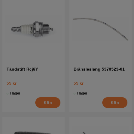
Tändstift Rcj6Y
Bränsleslang 5370523-01
55 kr
55 kr
I lager
I lager
Köp
Köp