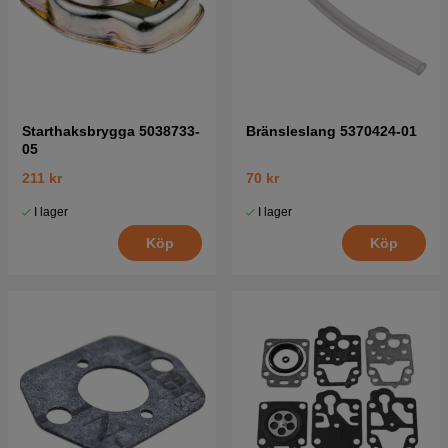
Starthaksbrygga 5038733-
Bränsleslang 5370424-01
05
211 kr
70 kr
I lager
I lager
Köp
Köp