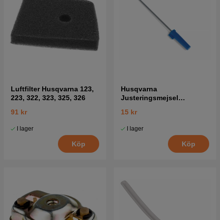
Luftfilter Husqvarna 123,
Husqvarna
223, 322, 323, 325, 326
Justeringsmejsel
Förgasare 5016002-03
91 kr
15 kr
I lager
I lager
Köp
Köp