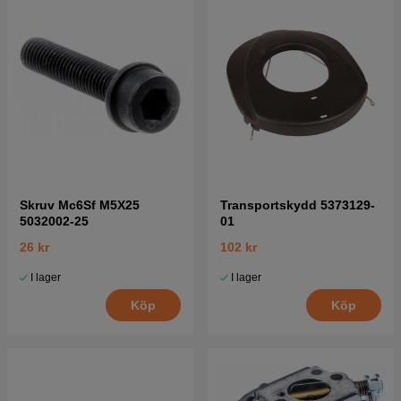
Skruv Mc6Sf M5X25
Transportskydd 5373129-
5032002-25
01
26 kr
102 kr
I lager
I lager
Köp
Köp