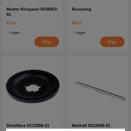
Mutter Klingaxel 5038563-
Bussning
01
63 kr
66 kr
I lager
I lager
Köp
Köp
Stödfläns 5372856-01
Mothåll 5022859-01