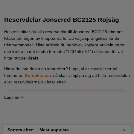
Reservdelar Jonsered BC2125 Röjsåg
Hos oss hittar du alla reservdelar till Jonsered BC2125 trimmer.
Klicka på någon av knapparna för att välja sprängskiss för din
trimmersmodell. Hitta artikeln du behöver, kopiera artikelnumret
och klistra in det i detta formatet '1234567-01' i sökrutan för att
hitta rätt del direkt.
Hittar du inte delen du letar efter? Lugn, vi är specialister på
trimmerar.
Kontakta oss
så skall vi hjälpa dig att hitta reservdelen
eller reservdelarna du letar efter!
Tryck här för sprängskiss och reservdelslista till
Jonsered BC2125 2003-03
Tryck här för sprängskiss och reservdelslista till
Jonsered BC2125 2004-01
Tryck här för sprängskiss och reservdelslista till
Sortera efter:
Mest populära