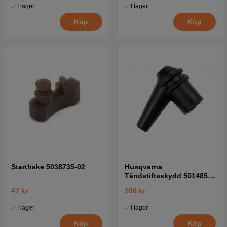
I lager
I lager
Köp
Köp
Starthake 5038735-02
Husqvarna
Tändstiftsskydd 5014854-
02
47 kr
106 kr
I lager
I lager
Köp
Köp