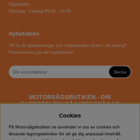
Öppettider:
Måndag - Fredag 09.00 - 16:00
Nyhetsbrev
Vill du få uppdateringar och erbjudanden direkt i din inkorg?
Prenumerera på vårt nyhetsbrev!
Skicka
MOTORSÅGSBUTIKEN - DIN
EXPERTBUTIK PÅ MOTORSÅGAR
ONLINE
Cookies
Motorsågsbutiken är en specialiserad butik som har
På Motorsågsbutiken.se använder vi oss av cookies och
fokus mot entusiaster och professionella användare av
liknande lagringstekniker för att ge dig anpassat innehåll,
motorsågar. Vi erbjuder ett brett sortiment av