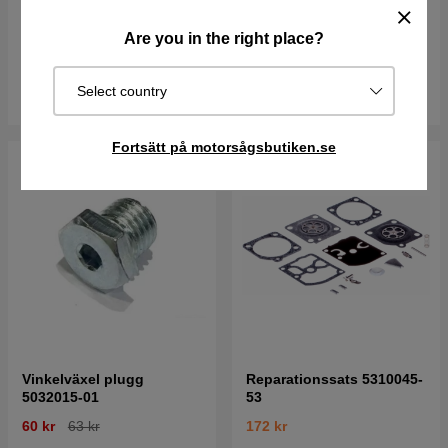
166 kr
66 kr
Are you in the right place?
I lager
I lager
Select country
Köp
Köp
Fortsätt på motorsågsbutiken.se
Vinkelväxel plugg
Reparationssats 5310045-
5032015-01
53
60 kr
63 kr
172 kr