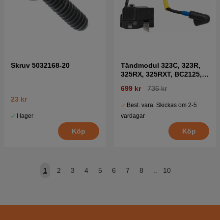
Skruv 5032168-20
Tändmodul 323C, 323R,
325RX, 325RXT, BC2125,
GC2125
699 kr
736 kr
23 kr
Best. vara. Skickas om 2-5
I lager
vardagar
Köp
Köp
1
2
3
4
5
6
7
8
..
10