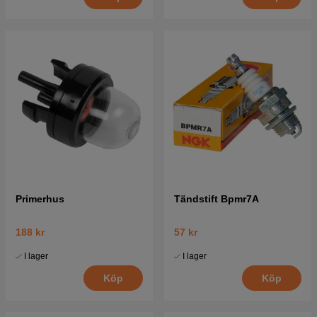
Primerhus
Tändstift Bpmr7A
188 kr
57 kr
I lager
I lager
Köp
Köp