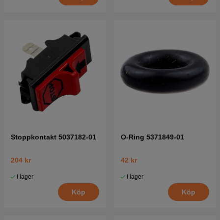
Stoppkontakt 5037182-01
O-Ring 5371849-01
204 kr
42 kr
I lager
I lager
Köp
Köp