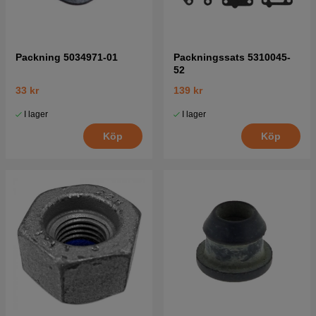
Packning 5034971-01
Packningssats 5310045-
52
33 kr
139 kr
I lager
I lager
Köp
Köp