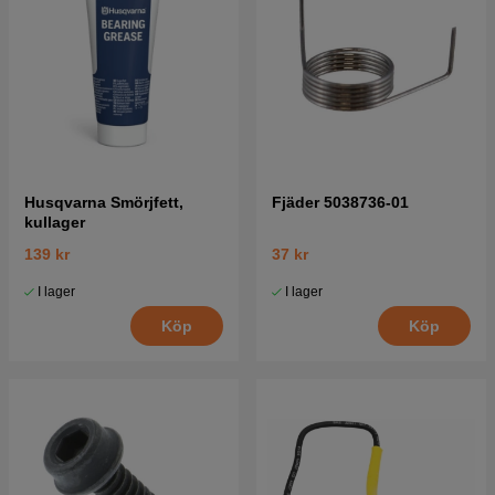
Husqvarna Smörjfett,
Fjäder 5038736-01
kullager
139 kr
37 kr
I lager
I lager
Köp
Köp