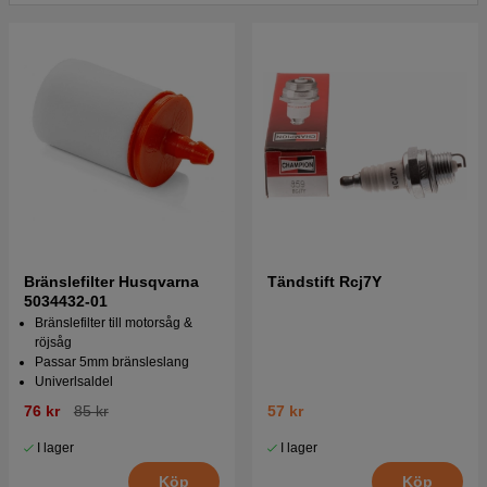
Jonsered BC2125 2005-01
Tryck här för sprängskiss och reservdelslista till
Jonsered BC2125 2008-09
Bränslefilter Husqvarna
Tändstift Rcj7Y
5034432-01
Bränslefilter till motorsåg &
röjsåg
Passar 5mm bränsleslang
Univerlsaldel
76 kr
85 kr
57 kr
I lager
I lager
Köp
Köp