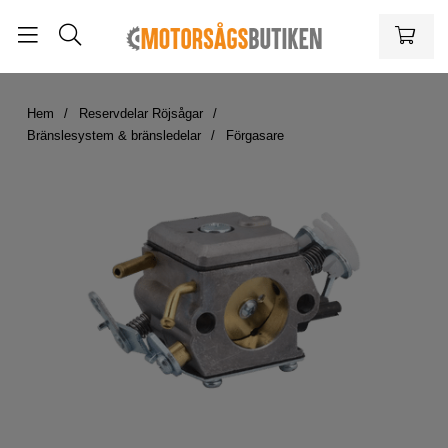
Hem
Reservdelar Röjsågar
Bränslesystem & bränsledelar
Förgasare