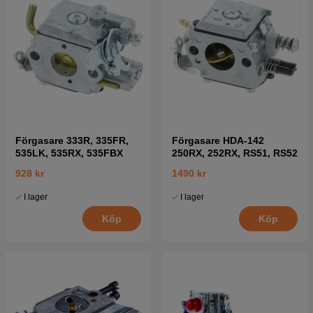
Förgasare 333R, 335FR,
Förgasare HDA-142
535LK, 535RX, 535FBX
250RX, 252RX, RS51, RS52
928 kr
1490 kr
I lager
I lager
Köp
Köp