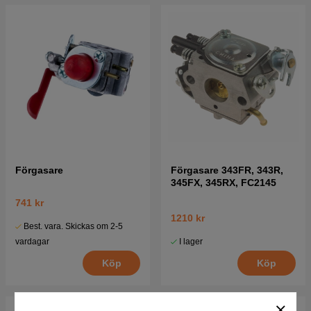
Förgasare
Förgasare 343FR, 343R,
345FX, 345RX, FC2145
741 kr
1210 kr
Best. vara. Skickas om 2-5
I lager
vardagar
Köp
Köp