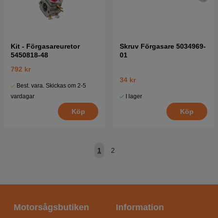
Kit - Förgasareuretor
Skruv Förgasare 5034969-
5450818-48
01
792 kr
34 kr
Best. vara. Skickas om 2-5
I lager
vardagar
Köp
Köp
1
2
Motorsågsbutiken
Information