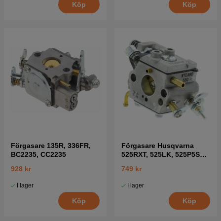
Köp
Köp
Förgasare 135R, 336FR,
Förgasare Husqvarna
BC2235, CC2235
525RXT, 525LK, 525P5S
mfl
928 kr
749 kr
I lager
I lager
Köp
Köp