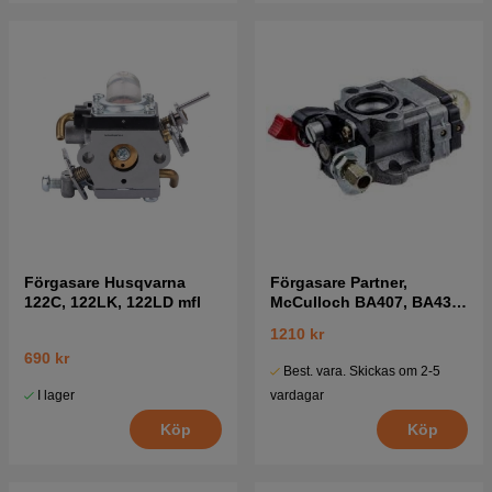
Förgasare Husqvarna
Förgasare Partner,
122C, 122LK, 122LD mfl
McCulloch BA407, BA437,
BA497
1210 kr
690 kr
Best. vara. Skickas om 2-5
I lager
vardagar
Köp
Köp