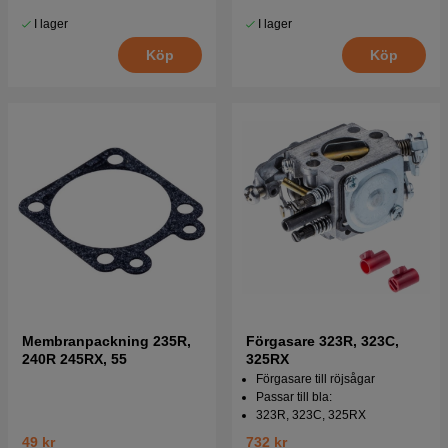
I lager
I lager
Köp
Köp
Membranpackning 235R,
Förgasare 323R, 323C,
240R 245RX, 55
325RX
Förgasare till röjsågar
Passar till bla:
323R, 323C, 325RX
49 kr
732 kr