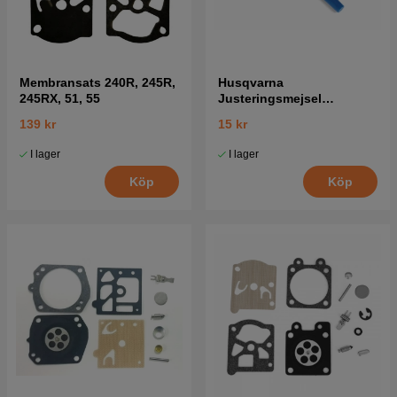
Membransats 240R, 245R,
Husqvarna
245RX, 51, 55
Justeringsmejsel
Förgasare 5016002-03
139 kr
15 kr
I lager
I lager
Köp
Köp