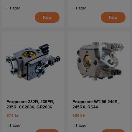
I lager
I lager
Köp
Köp
Förgasare 232R, 235FR,
Förgasare WT-99 240R,
235R, CC2036, GR2036
245RX, RS44
971 kr
1065 kr
I lager
I lager