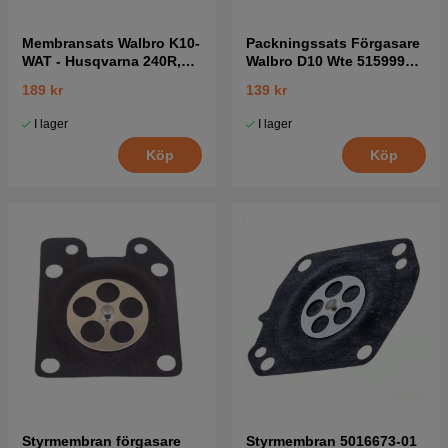
Membransats Walbro K10-
Packningssats Förgasare
WAT - Husqvarna 240R,
Walbro D10 Wte 5159996-
223R, 346XP mfl
01
189 kr
139 kr
I lager
I lager
Köp
Köp
Styrmembran förgasare
Styrmembran 5016673-01