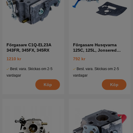
Förgasare C1Q-EL23A
Förgasare Husqvarna
343FR, 345FX, 345RX
125C, 125L, Jonsered
BC2126, GC2126
1210 kr
792 kr
Best. vara. Skickas om 2-5
Best. vara. Skickas om 2-5
vardagar
vardagar
Köp
Köp