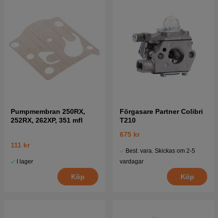
Pumpmembran 250RX,
Förgasare Partner Colibri
252RX, 262XP, 351 mfl
T210
675 kr
111 kr
Best. vara. Skickas om 2-5
I lager
vardagar
Köp
Köp