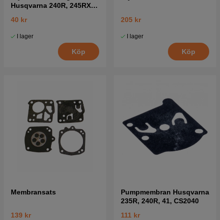
Husqvarna 240R, 245RX,
41
40 kr
205 kr
I lager
I lager
Köp
Köp
Membransats
Pumpmembran Husqvarna
235R, 240R, 41, CS2040
139 kr
111 kr