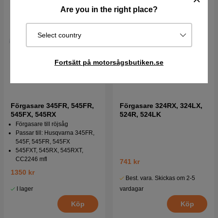
Are you in the right place?
Select country
Fortsätt på motorsågsbutiken.se
Förgasare 345FR, 545FR,
Förgasare 324RX, 324LX,
545FX, 545RX
524R, 524LK
Förgasare till röjsåg
Passar till: Husqvarna 345FR,
545F, 545FR, 545FX
545FXT, 545RX, 545RXT,
CC2246 mfl
741 kr
1350 kr
Best. vara. Skickas om 2-5
vardagar
I lager
Köp
Köp