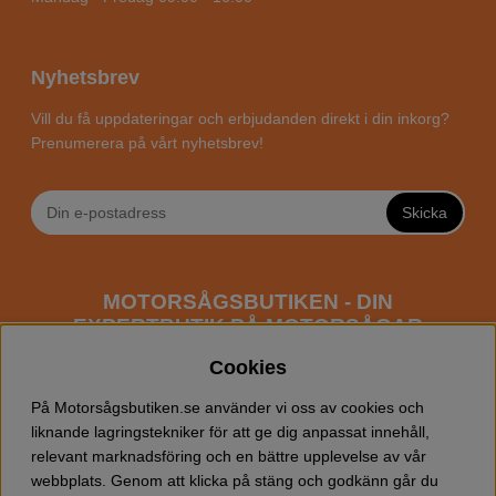
Nyhetsbrev
Vill du få uppdateringar och erbjudanden direkt i din inkorg?
Prenumerera på vårt nyhetsbrev!
Skicka
MOTORSÅGSBUTIKEN - DIN
EXPERTBUTIK PÅ MOTORSÅGAR
ONLINE
Cookies
Motorsågsbutiken är en specialiserad butik som har
På Motorsågsbutiken.se använder vi oss av cookies och
fokus mot entusiaster och professionella användare av
liknande lagringstekniker för att ge dig anpassat innehåll,
motorsågar. Vi erbjuder ett brett sortiment av
relevant marknadsföring och en bättre upplevelse av vår
Husqvarna motorsågar
samt alla tänkbara
tillbehör
som
webbplats. Genom att klicka på stäng och godkänn går du
du kan behöva vid trädfällning, gallring och allmän