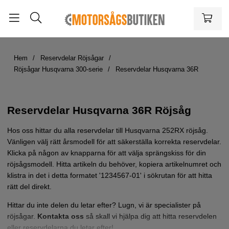
Hem
Reservdelar Röjsågar
Röjsågar Husqvarna 300-serie
Reservdelar Husqvarna 36R
Reservdelar Husqvarna 36R Röjsåg
Hos oss hittar du alla reservdelar till Husqvarna 252RX
röjsåg
.
Vänligen välj rätt årsmodell för att säkerställa korrekta reservdelar.
Klicka på någon av knapparna för att välja sprängskiss för din
röjsågsmodell. Hitta artikeln du behöver, kopiera artikelnumret och
klistra in det i detta formatet '1234567-01' i sökrutan för att hitta
rätt del direkt.
Hittar du inte delen du letar efter? Lugn, vi är specialister på
röjsågar.
Kontakta oss
så skall vi hjälpa dig att hitta reservdelen
eller reservdelarna du letar efter!