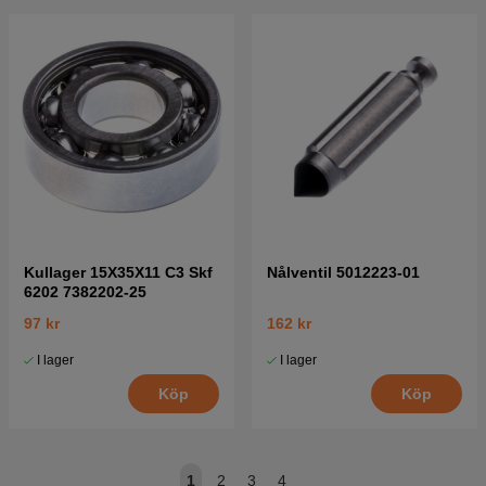
Kullager 15X35X11 C3 Skf
Nålventil 5012223-01
6202 7382202-25
97 kr
162 kr
I lager
I lager
Köp
Köp
1
2
3
4