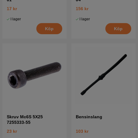
17 kr
156 kr
I lager
I lager
Köp
Köp
Skruv Mc6S 5X25
Bensinslang
7255333-55
23 kr
103 kr