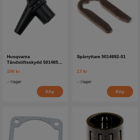
Husqvarna
Spårryttare 5014892-01
Tändstiftsskydd 5014854-
02
106 kr
17 kr
I lager
I lager
Köp
Köp