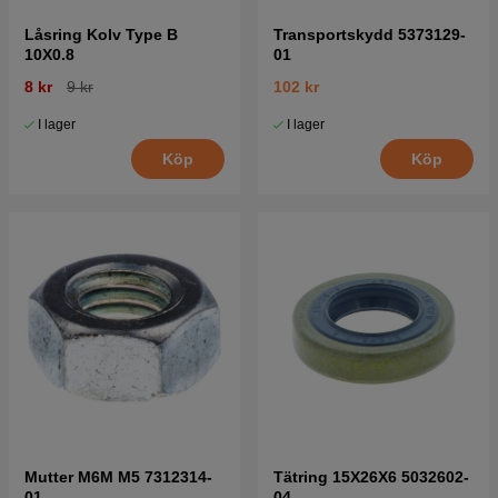
Låsring Kolv Type B
Transportskydd 5373129-
10X0.8
01
8 kr
9 kr
102 kr
I lager
I lager
Köp
Köp
Mutter M6M M5 7312314-
Tätring 15X26X6 5032602-
01
04