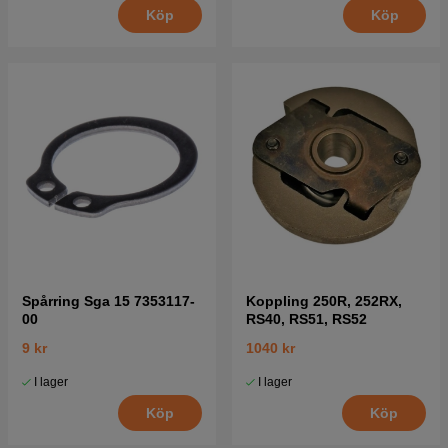
Köp
Köp
Spårring Sga 15 7353117-
Koppling 250R, 252RX,
00
RS40, RS51, RS52
9 kr
1040 kr
I lager
I lager
Köp
Köp