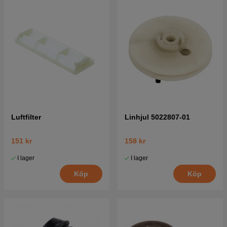
Luftfilter
Linhjul 5022807-01
151 kr
158 kr
I lager
I lager
Köp
Köp