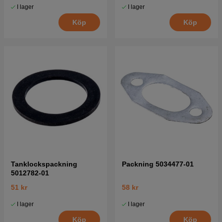
I lager
I lager
Köp
Köp
Tanklockspackning
Packning 5034477-01
5012782-01
51 kr
58 kr
I lager
I lager
Köp
Köp