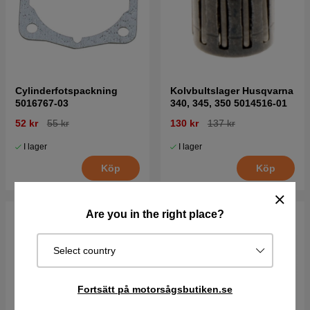
Cylinderfotspackning
Kolvbultslager Husqvarna
5016767-03
340, 345, 350 5014516-01
52 kr
55 kr
130 kr
137 kr
I lager
I lager
Köp
Köp
Are you in the right place?
Select country
Fortsätt på motorsågsbutiken.se