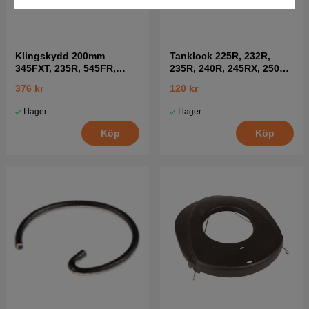
Klingskydd 200mm
Tanklock 225R, 232R,
345FXT, 235R, 545FR,
235R, 240R, 245RX, 250R,
335RX mfl
252RX
376 kr
120 kr
I lager
I lager
Köp
Köp