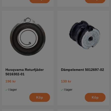
Husqvarna Returfjäder
Dämpelement 5012697-02
5016302-01
196 kr
130 kr
I lager
I lager
Köp
Köp