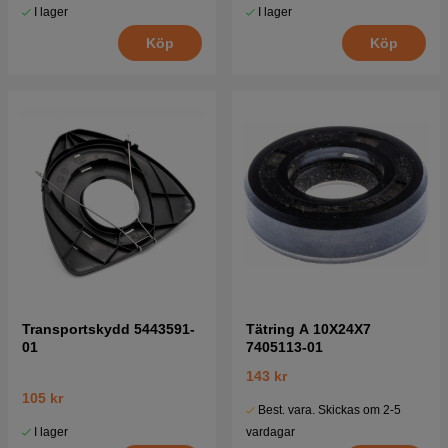
I lager
I lager
Köp
Köp
Transportskydd 5443591-
Tätring A 10X24X7
01
7405113-01
143 kr
105 kr
Best. vara. Skickas om 2-5
I lager
vardagar