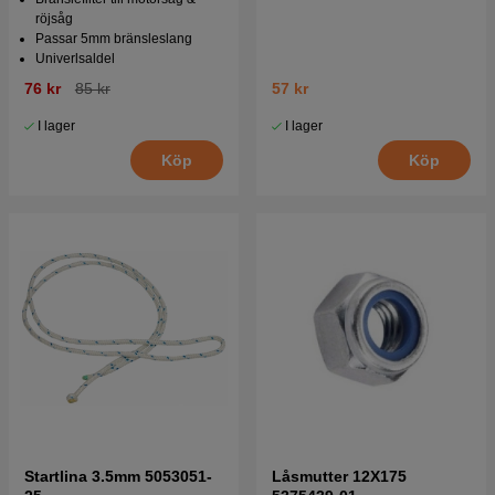
röjsåg
Passar 5mm bränsleslang
Univerlsaldel
76 kr
85 kr
57 kr
I lager
I lager
Köp
Köp
Startlina 3.5mm 5053051-
Låsmutter 12X175