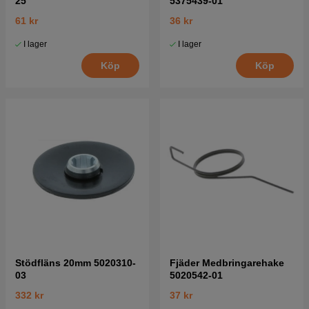
25
5375439-01
61 kr
36 kr
I lager
I lager
Köp
Köp
Stödfläns 20mm 5020310-
Fjäder Medbringarehake
03
5020542-01
332 kr
37 kr