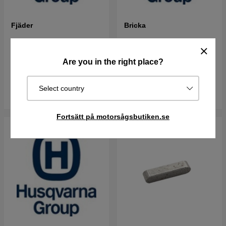
Fjäder
Bricka
49 kr
54 kr
59 kr
65 kr
Are you in the right place?
Best. vara. Skickas om 2-5
Best. vara. Skickas om 2-5
vardagar
vardagar
Select country
Köp
Köp
Fortsätt på motorsågsbutiken.se