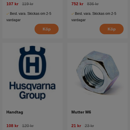
107 kr
119 kr
752 kr
836 kr
Best. vara. Skickas om 2-5
Best. vara. Skickas om 2-5
vardagar
vardagar
Köp
Köp
Handtag
Mutter M6
108 kr
120 kr
21 kr
23 kr