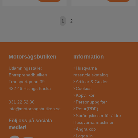
1
2
Motorsågsbutiken
Information
Utlämningsställe:
Husqvarna
Entreprenadbutiken
reservdelskatalog
Transportgatan 39
Artiklar & Guider
422 46 Hisings Backa
Cookies
Köpvillkor
031 22 52 30
Personuppgifter
info@motorsagsbutiken.se
Retur(PDF)
Sprängskisser för äldre
Följ oss på sociala
Husqvarna maskiner
medier!
Ångra köp
Logga in