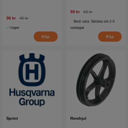
59 kr
66 kr
36 kr
40 kr
Best. vara. Skickas om 2-5
I lager
vardagar
Köp
Köp
Sprint
Remhjul