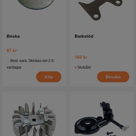
Bricka
Barkstöd
87 kr
160 kr
Best. vara. Skickas om 2-5
Slutsåld
vardagar
Bevaka
Köp