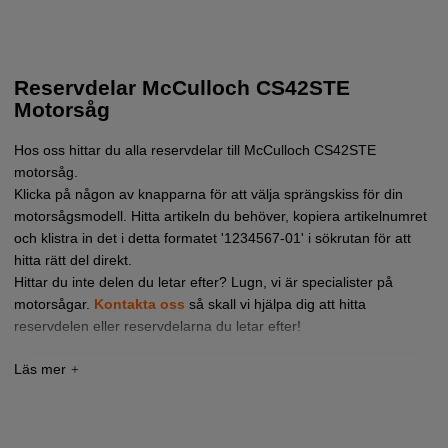
Reservdelar McCulloch CS42STE
Motorsåg
Hos oss hittar du alla reservdelar till McCulloch CS42STE
motorsåg.
Klicka på någon av knapparna för att välja sprängskiss för din
motorsågsmodell. Hitta artikeln du behöver, kopiera artikelnumret
och klistra in det i detta formatet '1234567-01' i sökrutan för att
hitta rätt del direkt.
Hittar du inte delen du letar efter? Lugn, vi är specialister på
motorsågar.
Kontakta oss
så skall vi hjälpa dig att hitta
reservdelen eller reservdelarna du letar efter!
Tryck här för sprängskiss och reservdelslista till
Jonsered CS42STE 2018-11 (967320801, 967320802)