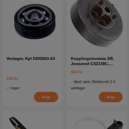
Vevlager, Kpl 5300563-63
Kopplingstrumma 3/8,
Jonsered CS2138C,
Partner P740, P842
564 kr
105 kr
Best. vara. Skickas om 2-5
I lager
vardagar
Köp
Köp