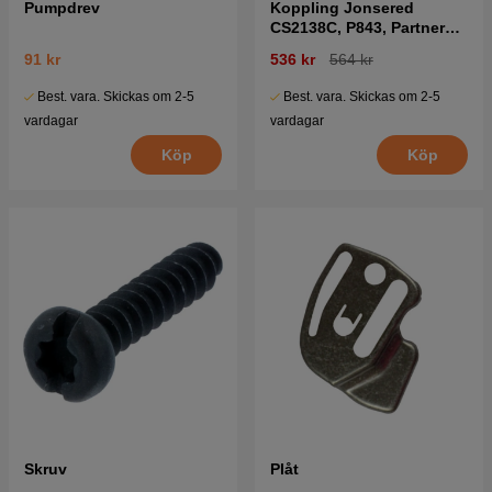
Pumpdrev
Koppling Jonsered
CS2138C, P843, Partner
P740, McCulloch CS330
91 kr
536 kr
564 kr
mfl
Best. vara. Skickas om 2-5
Best. vara. Skickas om 2-5
vardagar
vardagar
Köp
Köp
Skruv
Plåt