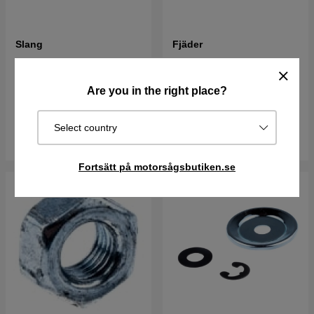
Slang
Fjäder
55 kr
37 kr
Are you in the right place?
Best. vara. Skickas om 2-5
Best. vara. Skickas om 2-5
vardagar
vardagar
Select country
Köp
Köp
Fortsätt på motorsågsbutiken.se