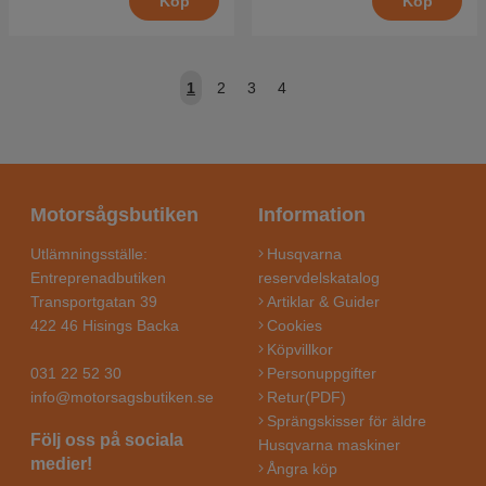
Köp
Köp
1
2
3
4
Motorsågsbutiken
Information
Utlämningsställe:
Husqvarna
Entreprenadbutiken
reservdelskatalog
Transportgatan 39
Artiklar & Guider
422 46 Hisings Backa
Cookies
Köpvillkor
031 22 52 30
Personuppgifter
info@motorsagsbutiken.se
Retur(PDF)
Sprängskisser för äldre
Följ oss på sociala
Husqvarna maskiner
medier!
Ångra köp