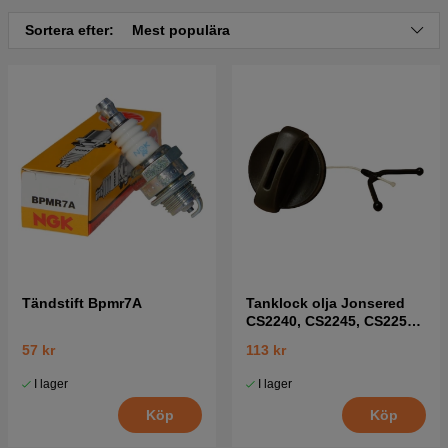
Sortera efter:
Mest populära
Tändstift Bpmr7A
Tanklock olja Jonsered
CS2240, CS2245, CS2250,
CS2252 mfl
57 kr
113 kr
I lager
I lager
Köp
Köp