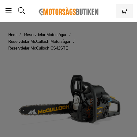
Hem
Reservdelar Motorsågar
Reservdelar McCulloch Motorsågar
Reservdelar McCulloch CS42STE