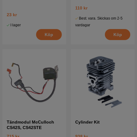
110 kr
23 kr
Best. vara. Skickas om 2-5
I lager
vardagar
Köp
Köp
Tändmodul McCulloch
Cylinder Kit
CS42S, CS42STE
715 kr
938 kr