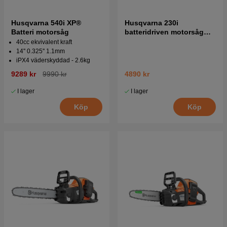
Husqvarna 540i XP®
Husqvarna 230i
Batteri motorsåg
batteridriven motorsåg
med batteri och laddare
40cc ekvivalent kraft
14'' 0.325'' 1.1mm
iPX4 väderskyddad - 2.6kg
9289 kr
9990 kr
4890 kr
I lager
I lager
Köp
Köp