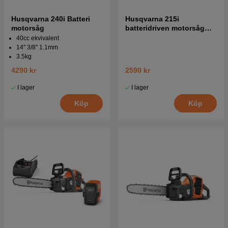
Husqvarna 240i Batteri
Husqvarna 215i
motorsåg
batteridriven motorsåg
utan batteri och laddare
40cc ekvivalent
14" 3/8" 1.1mm
3.5kg
4290 kr
2590 kr
I lager
I lager
Köp
Köp