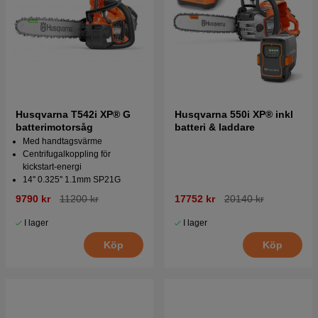
Husqvarna T542i XP® G
Husqvarna 550i XP® inkl
batterimotorsåg
batteri & laddare
Med handtagsvärme
Centrifugalkoppling för
kickstart-energi
14'' 0.325'' 1.1mm SP21G
9790 kr
11200 kr
17752 kr
20140 kr
I lager
I lager
Köp
Köp