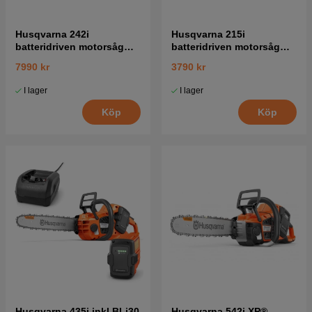
Husqvarna 242i
Husqvarna 215i
batteridriven motorsåg
batteridriven motorsåg
med batteri och laddare
med batteri och laddare
7990 kr
3790 kr
I lager
I lager
Köp
Köp
Husqvarna 435i inkl BLi30
Husqvarna 542i XP®