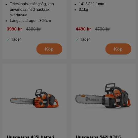
Teleskopisk stångsåg, kan
14" 3/8" 1.1mm
användas med häcksax
3.1kg
skärhuvud
Längd, utdragen: 304cm
3990 kr
4390 kr
4490 kr
4790 kr
I lager
I lager
Köp
Köp
Husqvarna 435i batteri
Husqvarna 542i XP®G