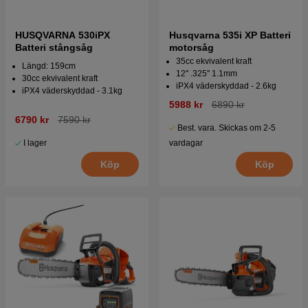
HUSQVARNA 530iPX
Husqvarna 535i XP Batteri
Batteri stångsåg
motorsåg
35cc ekvivalent kraft
Längd: 159cm
12'' .325'' 1.1mm
30cc ekvivalent kraft
iPX4 väderskyddad - 2.6kg
iPX4 väderskyddad - 3.1kg
5988 kr
6890 kr
6790 kr
7590 kr
Best. vara. Skickas om 2-5
I lager
vardagar
Köp
Köp