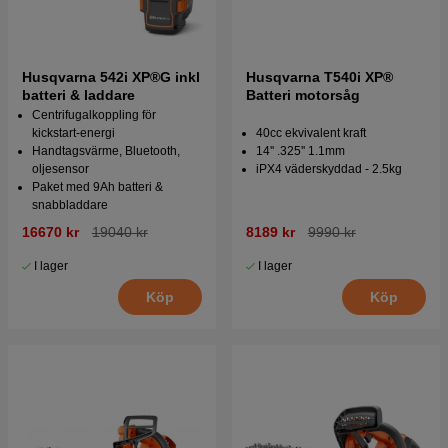
Husqvarna 542i XP®G inkl
Husqvarna T540i XP®
batteri & laddare
Batteri motorsåg
Centrifugalkoppling för
kickstart-energi
40cc ekvivalent kraft
Handtagsvärme, Bluetooth,
14'' .325'' 1.1mm
oljesensor
iPX4 väderskyddad - 2.5kg
Paket med 9Ah batteri &
snabbladdare
16670 kr
19040 kr
8189 kr
9990 kr
I lager
I lager
Köp
Köp