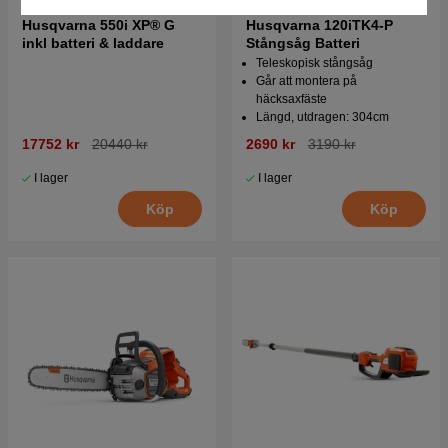
Husqvarna 550i XP® G
Husqvarna 120iTK4-P
inkl batteri & laddare
Stångsåg Batteri
Teleskopisk stångsåg
Går att montera på
häcksaxfäste
Längd, utdragen: 304cm
17752 kr
20440 kr
2690 kr
3190 kr
I lager
I lager
Köp
Köp