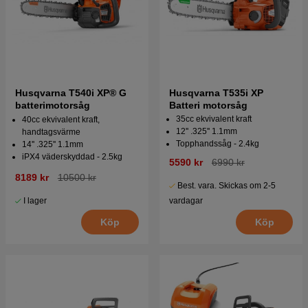
Husqvarna T540i XP® G
Husqvarna T535i XP
batterimotorsåg
Batteri motorsåg
35cc ekvivalent kraft
40cc ekvivalent kraft,
12'' .325'' 1.1mm
handtagsvärme
Topphandssåg - 2.4kg
14'' .325'' 1.1mm
iPX4 väderskyddad - 2.5kg
5590 kr
6990 kr
8189 kr
10500 kr
Best. vara. Skickas om 2-5
I lager
vardagar
Köp
Köp