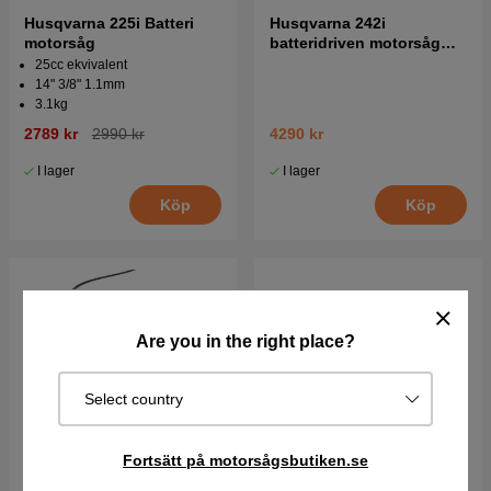
Husqvarna 225i Batteri
Husqvarna 242i
motorsåg
batteridriven motorsåg
utan batteri och laddare
25cc ekvivalent
14" 3/8" 1.1mm
3.1kg
2789 kr
2990 kr
4290 kr
I lager
I lager
Köp
Köp
Are you in the right place?
Select country
Fortsätt på motorsågsbutiken.se