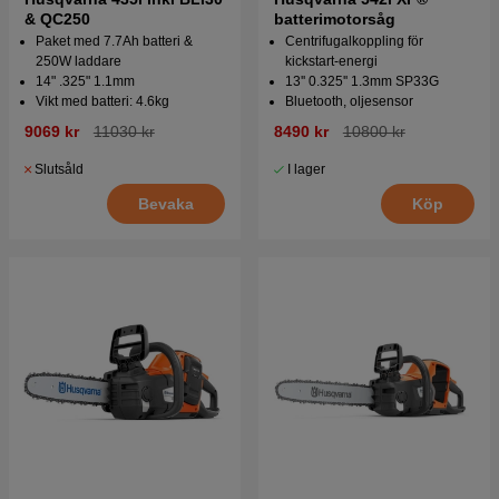
& QC250
batterimotorsåg
Paket med 7.7Ah batteri &
Centrifugalkoppling för
250W laddare
kickstart-energi
14" .325" 1.1mm
13'' 0.325'' 1.3mm SP33G
Vikt med batteri: 4.6kg
Bluetooth, oljesensor
9069 kr
11030 kr
8490 kr
10800 kr
Slutsåld
I lager
Bevaka
Köp