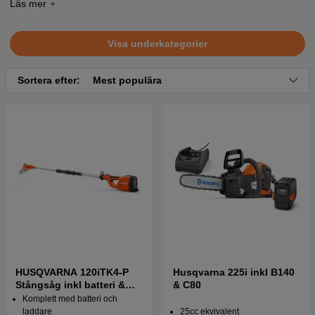
och väger dessutom nästan 1 kg mindre än
konkurrenternas
batterimotorsågar
Visa underkategorier
Sortera efter:
Mest populära
HUSQVARNA 120iTK4-P
Husqvarna 225i inkl B140
Stångsåg inkl batteri &
& C80
laddare
Komplett med batteri och
laddare
25cc ekvivalent