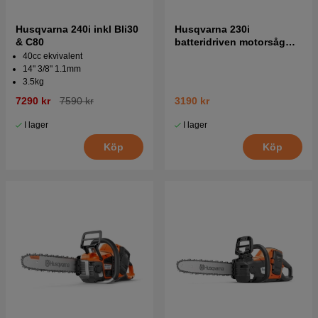
Husqvarna 240i inkl Bli30
Husqvarna 230i
& C80
batteridriven motorsåg
utan batteri och laddare
40cc ekvivalent
14" 3/8" 1.1mm
3.5kg
7290 kr
7590 kr
3190 kr
I lager
I lager
Köp
Köp