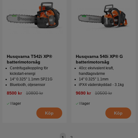
Husqvarna T542i XP®
Husqvarna 540i XP® G
batterimotorsåg
batterimotorsåg
Centrifugalkoppling för
40cc ekvivalent kraft,
kickstart-energi
handtagsvärme
14'' 0.325'' 1.1mm SP21G
14'' 0.325'' 1.1mm
Bluetooth, oljesensor
iPX4 väderskyddad - 3.1kg
8500 kr
10800 kr
9690 kr
10500 kr
I lager
I lager
Köp
Köp
1
2