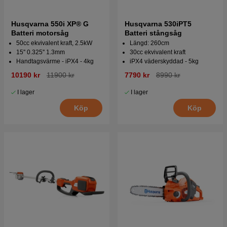
Husqvarna 550i XP® G
Husqvarna 530iPT5
Batteri motorsåg
Batteri stångsåg
50cc ekvivalent kraft, 2.5kW
Längd: 260cm
15'' 0.325'' 1.3mm
30cc ekvivalent kraft
Handtagsvärme - iPX4 - 4kg
iPX4 väderskyddad - 5kg
10190 kr
11900 kr
7790 kr
8990 kr
I lager
I lager
Köp
Köp