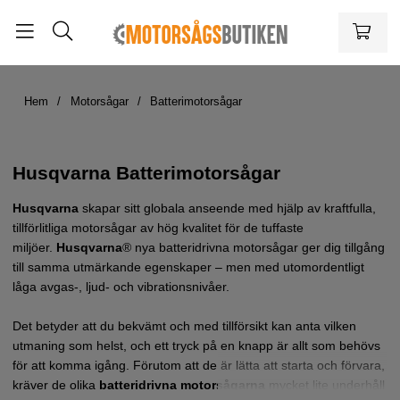
Hem
Motorsågar
Batterimotorsågar
Husqvarna Batterimotorsågar
Husqvarna
skapar sitt globala anseende med hjälp av kraftfulla,
tillförlitliga motorsågar av hög kvalitet för de tuffaste
miljöer.
Husqvarna
® nya batteridrivna motorsågar ger dig tillgång
till samma utmärkande egenskaper – men med utomordentligt
låga avgas-, ljud- och vibrationsnivåer.
Det betyder att du bekvämt och med tillförsikt kan anta vilken
utmaning som helst, och ett tryck på en knapp är allt som behövs
för att komma igång. Förutom att de är lätta att starta och förvara,
kräver de olika
batteridrivna motorsågarna
mycket lite underhåll