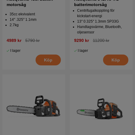
motorsåg
batterimotorsåg
Centrifugalkoppling för
35cc ekvivalent
kickstart-energi
14" .325" 1.1mm
13'' 0.325'' 1.3mm SP33G
2.7kg
Handtagsvärme, Bluetooth,
oljesensor
4989 kr
5790 kr
9290 kr
11200 kr
I lager
I lager
Köp
Köp