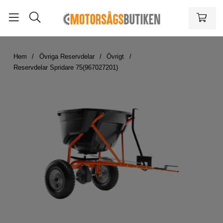
Hem
Övriga Reservdelar
Övrigt
Reservdelar Spridare 75(967027201)