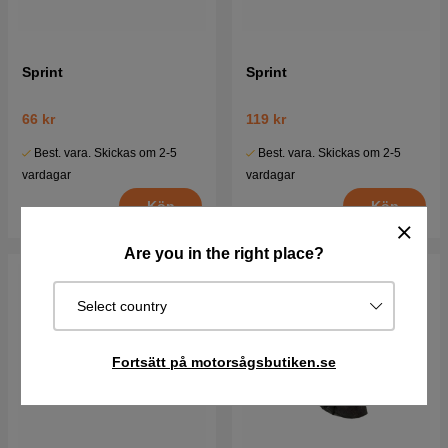
Sprint
Sprint
66 kr
119 kr
Best. vara. Skickas om 2-5
Best. vara. Skickas om 2-5
vardagar
vardagar
Köp
Köp
Are you in the right place?
Select country
Fortsätt på motorsågsbutiken.se