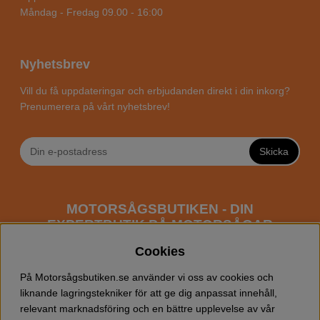
Måndag - Fredag 09.00 - 16:00
Nyhetsbrev
Vill du få uppdateringar och erbjudanden direkt i din inkorg?
Prenumerera på vårt nyhetsbrev!
Skicka
MOTORSÅGSBUTIKEN - DIN
EXPERTBUTIK PÅ MOTORSÅGAR
ONLINE
Cookies
Motorsågsbutiken är en specialiserad butik som har
På Motorsågsbutiken.se använder vi oss av cookies och
fokus mot entusiaster och professionella användare av
liknande lagringstekniker för att ge dig anpassat innehåll,
motorsågar. Vi erbjuder ett brett sortiment av
relevant marknadsföring och en bättre upplevelse av vår
Husqvarna motorsågar
samt alla tänkbara
tillbehör
som