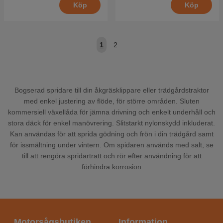
Köp
Köp
1
2
Bogserad spridare till din åkgräsklippare eller trädgårdstraktor
med enkel justering av flöde, för större områden. Sluten
kommersiell växellåda för jämna drivning och enkelt underhåll och
stora däck för enkel manövrering. Slitstarkt nylonskydd inkluderat.
Kan användas för att sprida gödning och frön i din trädgård samt
för issmältning under vintern. Om spidaren används med salt, se
till att rengöra spridartratt och rör efter användning för att
förhindra korrosion
Motorsågsbutiken
Information