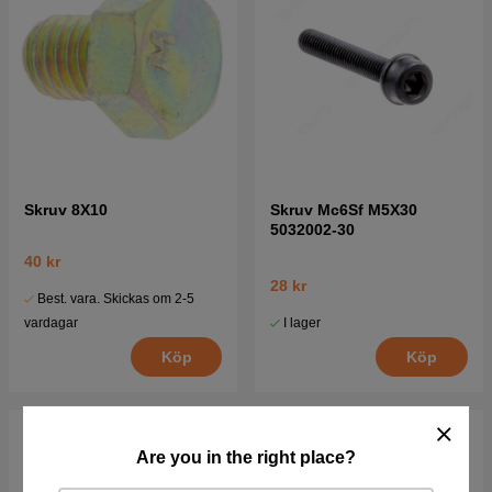
Skruv 8X10
Skruv Mc6Sf M5X30
5032002-30
40 kr
28 kr
Best. vara. Skickas om 2-5
I lager
vardagar
Köp
Köp
Are you in the right place?