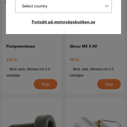
Select country
Fortsätt på motorsågsbutiken.se
Pumpmembran
Skruv M5 X 60
120 kr
48 kr
Best. vara. Skickas om 2-5
Best. vara. Skickas om 2-5
vardagar
vardagar
Köp
Köp