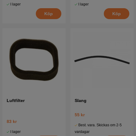
I lager
I lager
Köp
Köp
Luftfilter
Slang
55 kr
83 kr
Best. vara. Skickas om 2-5
I lager
vardagar