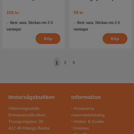
106 kr
59 kr
Best. vara. Skickas om 2-5
Best. vara. Skickas om 2-5
vardagar
vardagar
Köp
Köp
1
2
3
Motorsågsbutiken
Information
Utlämningsställe:
Husqvarna
Entreprenadbutiken
reservdelskatalog
Transportgatan 39
Artiklar & Guider
422 46 Hisings Backa
Cookies