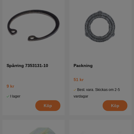
Spårring 7353131-10
Packning
51 kr
9 kr
Best. vara. Skickas om 2-5
I lager
vardagar
Köp
Köp