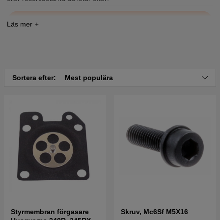
Tryck här för sprängskiss och reservdelslista till
Husqvarna 122L 1995-
Sortera efter:
Mest populära
Styrmembran förgasare
Skruv, Mc6Sf M5X16