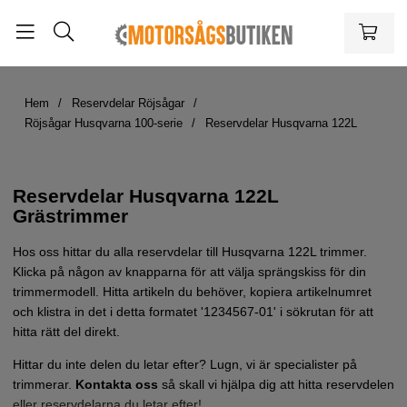
Hem
Reservdelar Röjsågar
Röjsågar Husqvarna 100-serie
Reservdelar Husqvarna 122L
Reservdelar Husqvarna 122L
Grästrimmer
Hos oss hittar du alla reservdelar till Husqvarna 122L trimmer.
Klicka på någon av knapparna för att välja sprängskiss för din
trimmermodell. Hitta artikeln du behöver, kopiera artikelnumret
och klistra in det i detta formatet '1234567-01' i sökrutan för att
hitta rätt del direkt.
Hittar du inte delen du letar efter? Lugn, vi är specialister på
trimmerar.
Kontakta oss
så skall vi hjälpa dig att hitta reservdelen
eller reservdelarna du letar efter!