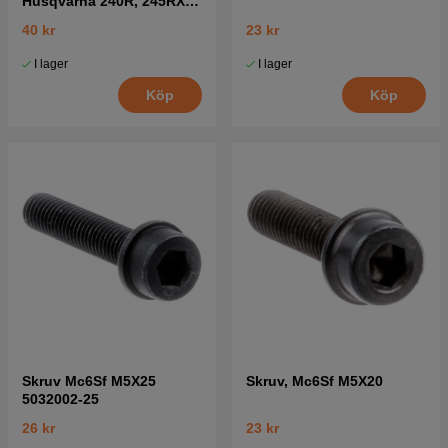
Husqvarna 240R, 245RX,
41
40 kr
23 kr
I lager
I lager
Köp
Köp
Skruv Mc6Sf M5X25
Skruv, Mc6Sf M5X20
5032002-25
26 kr
23 kr