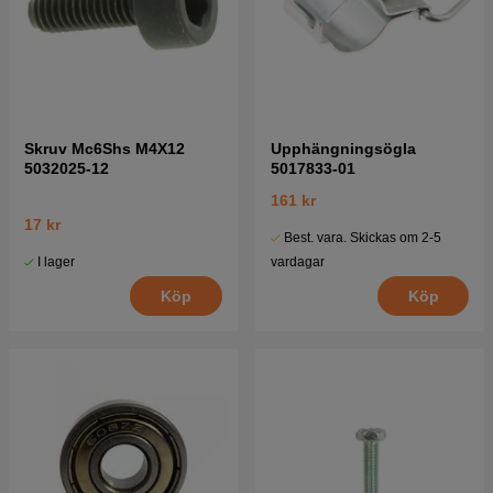
Skruv Mc6Shs M4X12
Upphängningsögla
5032025-12
5017833-01
161 kr
17 kr
Best. vara. Skickas om 2-5
I lager
vardagar
Köp
Köp