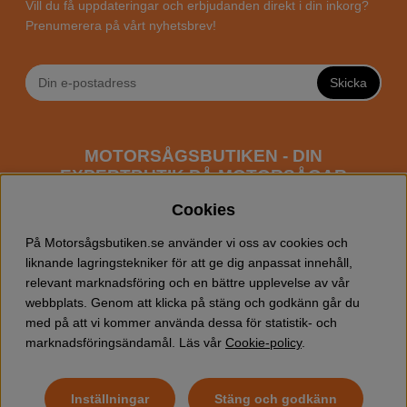
Vill du få uppdateringar och erbjudanden direkt i din inkorg?
Prenumerera på vårt nyhetsbrev!
Skicka
MOTORSÅGSBUTIKEN - DIN
EXPERTBUTIK PÅ MOTORSÅGAR
ONLINE
Cookies
Motorsågsbutiken är en specialiserad butik som har
På Motorsågsbutiken.se använder vi oss av cookies och
fokus mot entusiaster och professionella användare av
liknande lagringstekniker för att ge dig anpassat innehåll,
motorsågar. Vi erbjuder ett brett sortiment av
relevant marknadsföring och en bättre upplevelse av vår
Husqvarna motorsågar
samt alla tänkbara
tillbehör
som
webbplats. Genom att klicka på stäng och godkänn går du
du kan behöva vid trädfällning, gallring och allmän
med på att vi kommer använda dessa för statistik- och
skogsskötsel. Välkommen att handla din Husqvarna
marknadsföringsändamål. Läs vår
Cookie-policy
.
motorsåg och tillbehör online hos oss!
Inställningar
Stäng och godkänn