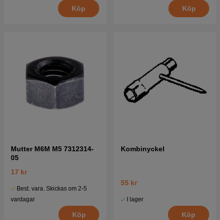
Köp
Köp
Mutter M6M M5 7312314-
Kombinyckel
05
17 kr
55 kr
Best. vara. Skickas om 2-5
I lager
vardagar
Köp
Köp