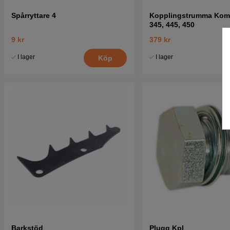
Spårryttare 4
Kopplingstrumma Komp
345, 445, 450
9 kr
379 kr
I lager
I lager
Köp
Barkstöd
Plugg Kpl