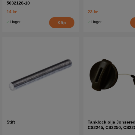
5032128-10
14 kr
23 kr
I lager
I lager
Köp
Stift
Tanklock olja Jonsere
CS2245, CS2250, CS225