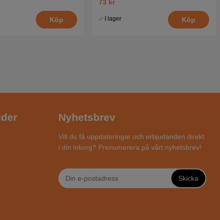
73 kr
I lager
Köp
Köp
ider
Nyhetsbrev
Vill du få uppdateringar och erbjudanden direkt
i din inkorg? Prenumerera på vårt nyhetsbrev!
Skicka