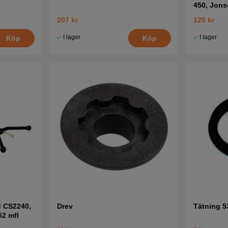
450, Jons
207 kr
125 kr
I lager
I lager
Köp
Köp
d CS2240,
Drev
Tätning 5
2 mfl