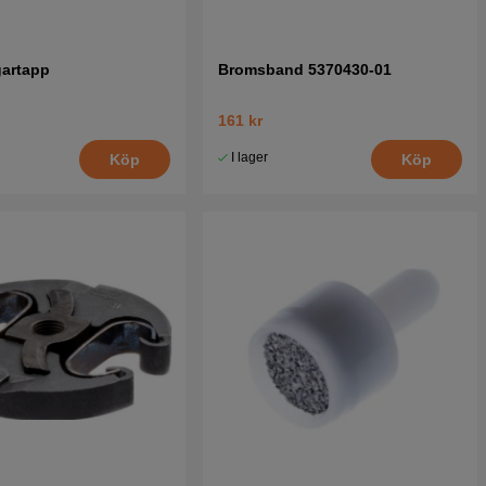
gartapp
Bromsband 5370430-01
161 kr
I lager
Köp
Köp