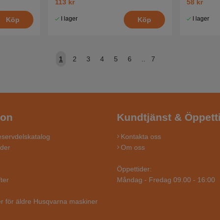
113 kr
58 kr
I lager
I lager
Köp
Köp
1
2
3
4
5
6
..
7
ion
Kundtjänst & Öppett
servdelskatalog
Kontakta oss
ider
Om oss
Öppettider:
ter
Måndag - Fredag 09.00 - 16:00
r för äldre Husqvarna maskiner