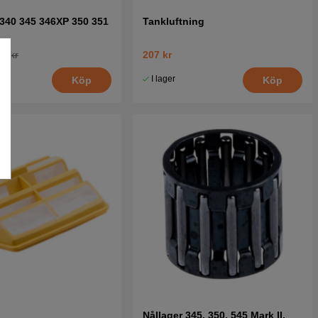
340 345 346XP 350 351
Tankluftning
3 kr
207 kr
I lager
Köp
Köp
Nållager 345, 350, 545 Mark II,