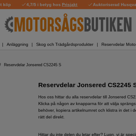
t köp
4,7/5 i betyg hos
Prisjakt
Auktoriserad Husqvar
Anläggning
Skog och Trädgårdsprodukter
Reservdelar Moto
Reservdelar Jonsered CS2245 S
Reservdelar Jonsered CS2245 
Hos oss hittar du alla reservdelar till Jonsered C
Klicka på någon av knapparna för att välja sprängsk
behöver, kopiera artikelnumret och klistra in det i d
rätt del direkt.
Hittar du inte delen du letar efter? Lugn, vi är spe