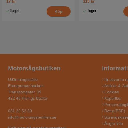
17 kr
113 kr
I lager
I lager
Köp
Motorsågsbutiken
Informat
Utlämningsställe:
Husqvarna re
Entreprenadbutiken
Artiklar & Gu
Transportgatan 39
Cookies
422 46 Hisings Backa
Köpvillkor
Personuppgif
031 22 52 30
Retur(PDF)
info@motorsagsbutiken.se
Sprängskisse
Ångra köp