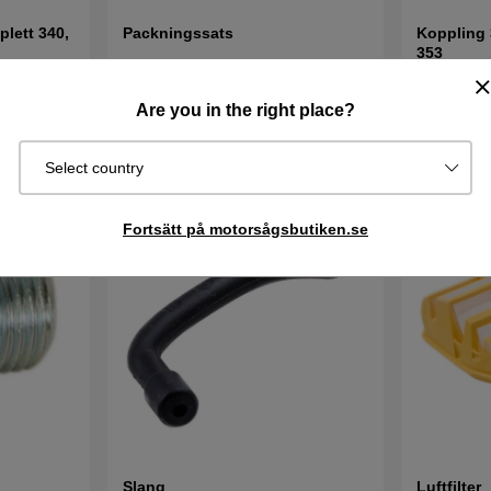
lett 340,
Packningssats
Koppling 
353
139 kr
649 kr
68
Are you in the right place?
I lager
I lager
Köp
Köp
Select country
Fortsätt på motorsågsbutiken.se
Slang
Luftfilter