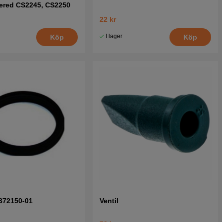
ered CS2245, CS2250
22 kr
I lager
Köp
Köp
372150-01
Ventil