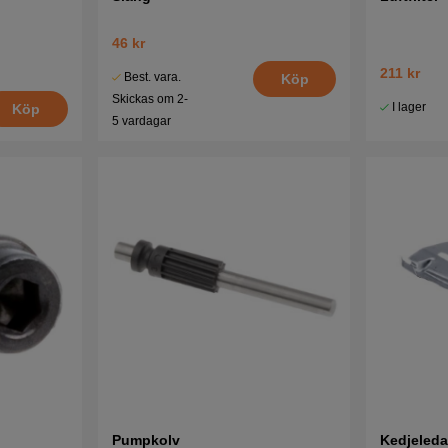
46 kr
211 kr
Best. vara.
Köp
Skickas om 2-
I lager
Köp
5 vardagar
Pumpkolv
Kedjeleda