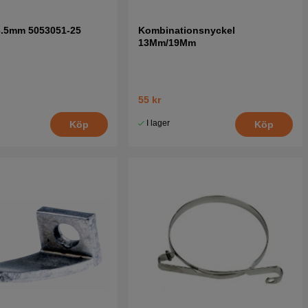
 3.5mm 5053051-25
Kombinationsnyckel
13Mm/19Mm
55 kr
I lager
Köp
Köp