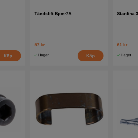
Tändstift Bpmr7A
Startlina
57 kr
61 kr
I lager
I lager
Köp
Köp