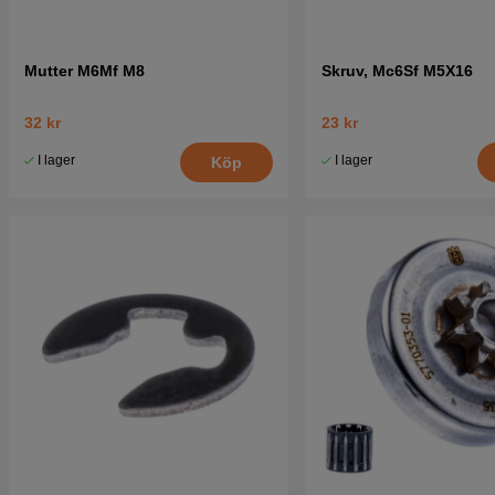
Mutter M6Mf M8
Skruv, Mc6Sf M5X16
32 kr
23 kr
I lager
I lager
Köp