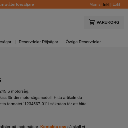
na-återförsäljare
Moms:
Inkl
|
Exkl
VARUKORG
rsågar
Reservdelar Röjsågar
Övriga Reservdelar
S
S2245 S motorsåg.
iss för din motorsågsmodell. Hitta artikeln du
etta formatet '1234567-01' i sökrutan för att hitta
cialister på motorsågar.
Kontakta oss
så skall vi