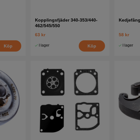
Kopplingsfjäder 340-353/440-
Kedjefån
462/545/550
63 kr
58 kr
I lager
I lager
Köp
Köp