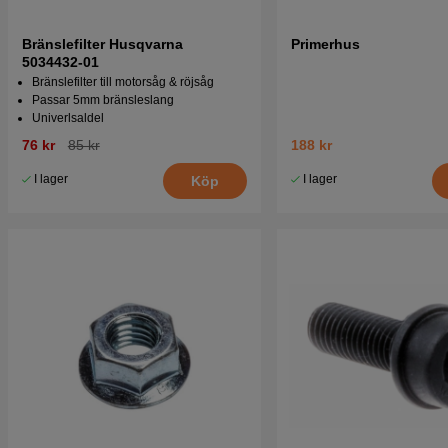
Bränslefilter Husqvarna
Primerhus
5034432-01
Bränslefilter till motorsåg & röjsåg
Passar 5mm bränsleslang
Univerlsaldel
76 kr
85 kr
188 kr
I lager
I lager
Köp