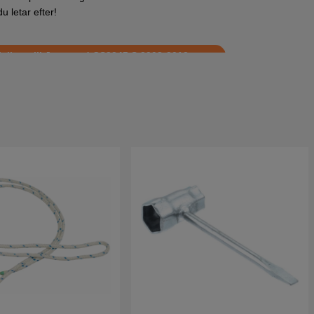
u letar efter!
slista till Jonsered CS2245 S 2008-2012
ista till Jonsered CS2245 S 2013 och nyare