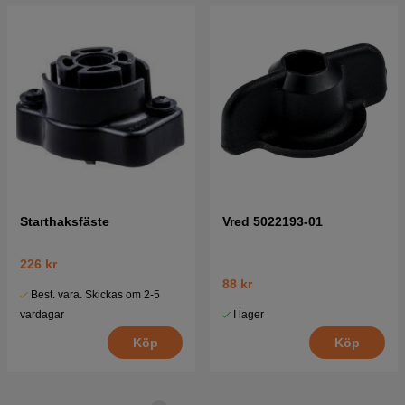
Starthaksfäste
Vred 5022193-01
226 kr
88 kr
Best. vara. Skickas om 2-5
I lager
vardagar
Köp
Köp