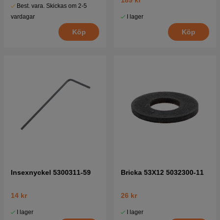
189 kr
Best. vara. Skickas om 2-5
I lager
vardagar
Köp
Köp
Insexnyckel 5300311-59
Bricka 53X12 5032300-11
14 kr
26 kr
I lager
I lager