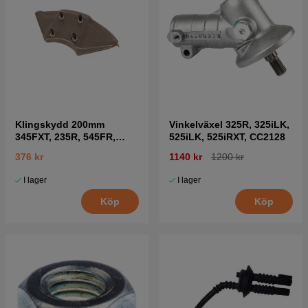
Klingskydd 200mm
Vinkelväxel 325R, 325iLK,
345FXT, 235R, 545FR,
525iLK, 525iRXT, CC2128
335RX mfl
376 kr
1140 kr
1200 kr
I lager
I lager
Köp
Köp