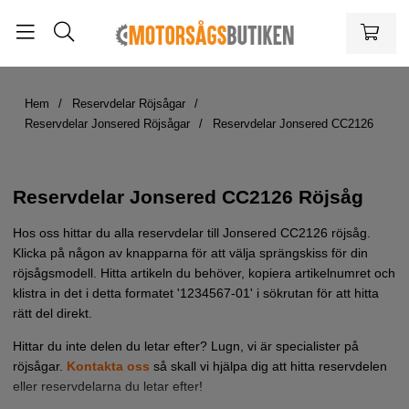
Hem
Reservdelar Röjsågar
Reservdelar Jonsered Röjsågar
Reservdelar Jonsered CC2126
Reservdelar Jonsered CC2126 Röjsåg
Hos oss hittar du alla reservdelar till Jonsered CC2126 röjsåg.
Klicka på någon av knapparna för att välja sprängskiss för din
röjsågsmodell. Hitta artikeln du behöver, kopiera artikelnumret och
klistra in det i detta formatet '1234567-01' i sökrutan för att hitta
rätt del direkt.
Hittar du inte delen du letar efter? Lugn, vi är specialister på
röjsågar.
Kontakta oss
så skall vi hjälpa dig att hitta reservdelen
eller reservdelarna du letar efter!