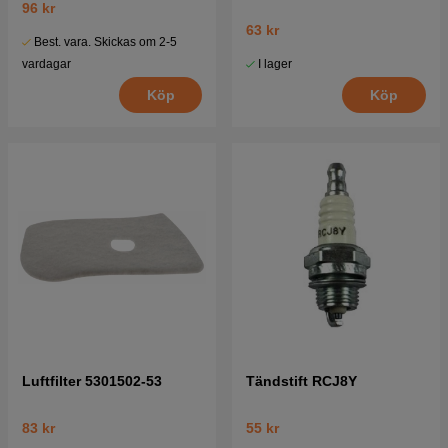
96 kr
63 kr
Best. vara. Skickas om 2-5
I lager
vardagar
Köp
Köp
Luftfilter 5301502-53
Tändstift RCJ8Y
83 kr
55 kr