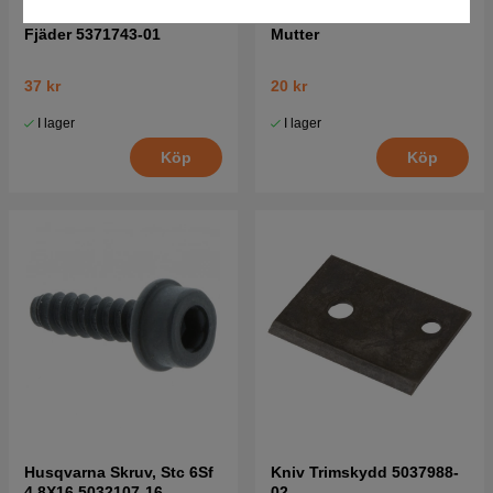
Fjäder 5371743-01
Mutter
37 kr
20 kr
I lager
I lager
Köp
Köp
Husqvarna Skruv, Stc 6Sf
Kniv Trimskydd 5037988-
4,8X16 5032107-16
02