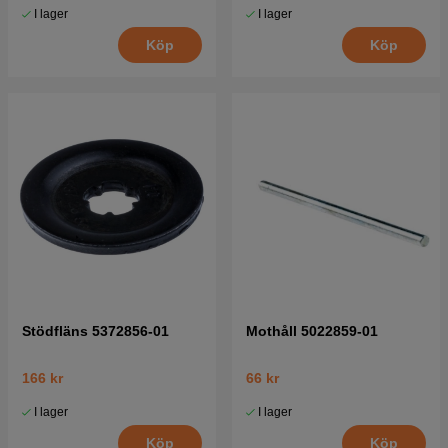
I lager
I lager
Köp
Köp
Stödfläns 5372856-01
Mothåll 5022859-01
166 kr
66 kr
I lager
I lager
Köp
Köp