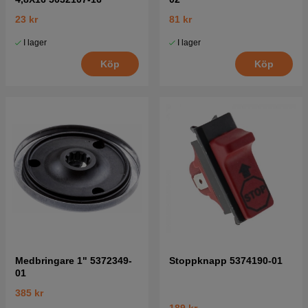
23 kr
81 kr
I lager
I lager
Köp
Köp
Medbringare 1" 5372349-
Stoppknapp 5374190-01
01
385 kr