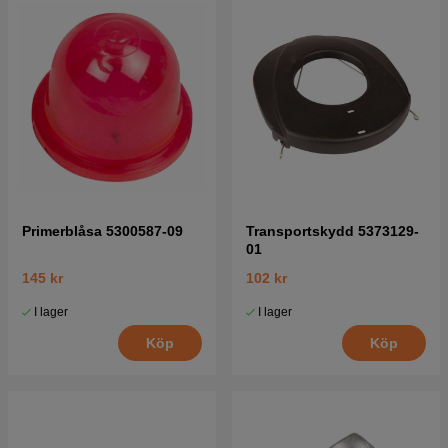
Primerblåsa 5300587-09
Transportskydd 5373129-
01
145 kr
102 kr
I lager
I lager
Köp
Köp