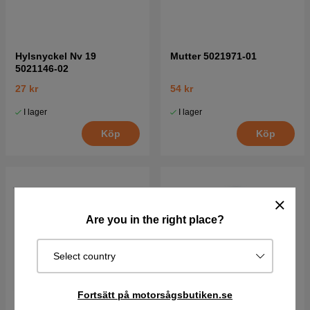
Hylsnyckel Nv 19
Mutter 5021971-01
5021146-02
27 kr
54 kr
I lager
I lager
Köp
Köp
Are you in the right place?
Select country
Fortsätt på motorsågsbutiken.se