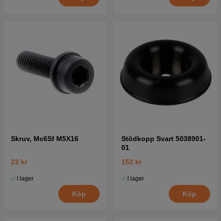
Skruv, Mc6Sf M5X16
Stödkopp Svart 5038901-
01
23 kr
152 kr
I lager
I lager
Köp
Köp