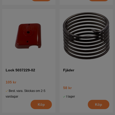
Lock 5037229-02
Fjäder
105 kr
58 kr
Best. vara. Skickas om 2-5
I lager
vardagar
Köp
Köp