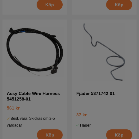
Köp
Köp
Assy Cable Wire Harness
Fjäder 5371742-01
5451258-01
561 kr
37 kr
Best. vara. Skickas om 2-5
I lager
vardagar
Köp
Köp