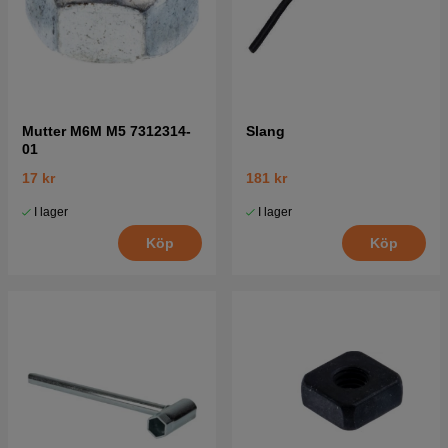
Mutter M6M M5 7312314-
Slang
01
17 kr
181 kr
I lager
I lager
Köp
Köp