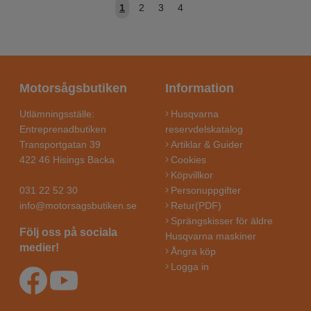
1
2
3
4
Motorsågsbutiken
Information
Utlämningsställe:
Husqvarna
Entreprenadbutiken
reservdelskatalog
Transportgatan 39
Artiklar & Guider
422 46 Hisings Backa
Cookies
Köpvillkor
031 22 52 30
Personuppgifter
info@motorsagsbutiken.se
Retur(PDF)
Sprängskisser för äldre
Följ oss på sociala
Husqvarna maskiner
medier!
Ångra köp
Logga in