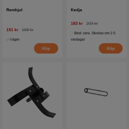
Remhjul
Kedja
183 kr
203 kr
151 kr
168 kr
Best. vara. Skickas om 2-5
I lager
vardagar
Köp
Köp