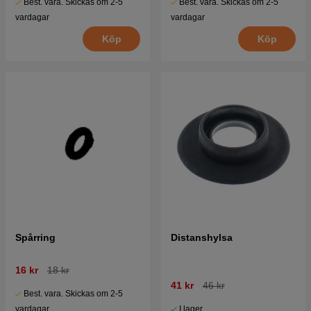
Best. vara. Skickas om 2-5
Best. vara. Skickas om 2-5
vardagar
vardagar
Köp
Köp
Spårring
Distanshylsa
16 kr
18 kr
41 kr
46 kr
Best. vara. Skickas om 2-5
I lager
vardagar