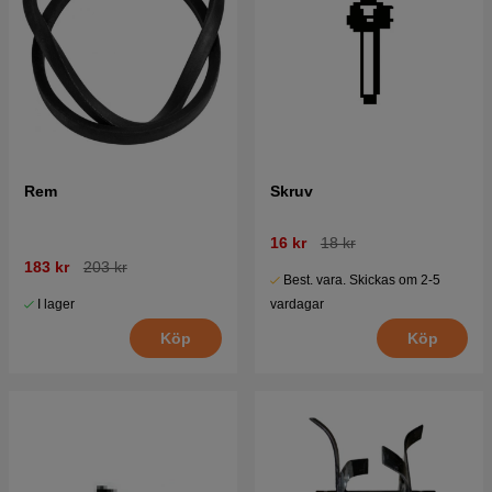
Rem
Skruv
16 kr
18 kr
183 kr
203 kr
Best. vara. Skickas om 2-5
I lager
vardagar
Köp
Köp