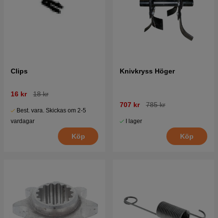
Clips
Knivkryss Höger
16 kr
18 kr
707 kr
785 kr
Best. vara. Skickas om 2-5
I lager
vardagar
Köp
Köp