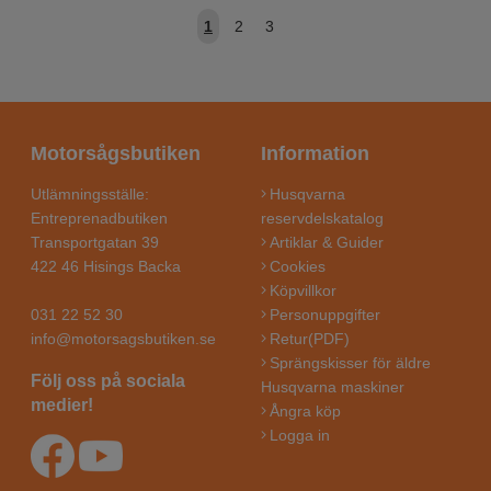
1
2
3
Motorsågsbutiken
Information
Utlämningsställe:
Husqvarna
Entreprenadbutiken
reservdelskatalog
Transportgatan 39
Artiklar & Guider
422 46 Hisings Backa
Cookies
Köpvillkor
031 22 52 30
Personuppgifter
info@motorsagsbutiken.se
Retur(PDF)
Sprängskisser för äldre
Följ oss på sociala
Husqvarna maskiner
medier!
Ångra köp
Logga in