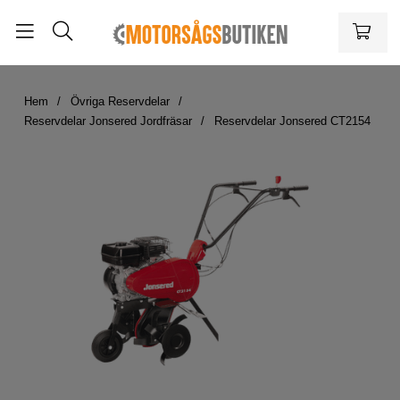
Hem
Övriga Reservdelar
Reservdelar Jonsered Jordfräsar
Reservdelar Jonsered CT2154