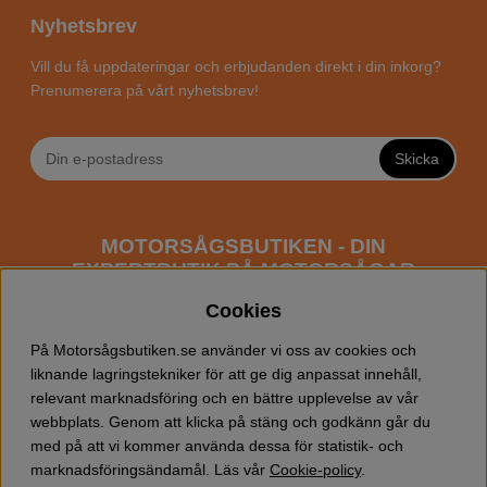
Nyhetsbrev
Vill du få uppdateringar och erbjudanden direkt i din inkorg?
Prenumerera på vårt nyhetsbrev!
Skicka
MOTORSÅGSBUTIKEN - DIN
EXPERTBUTIK PÅ MOTORSÅGAR
ONLINE
Cookies
Motorsågsbutiken är en specialiserad butik som har
På Motorsågsbutiken.se använder vi oss av cookies och
fokus mot entusiaster och professionella användare av
liknande lagringstekniker för att ge dig anpassat innehåll,
motorsågar. Vi erbjuder ett brett sortiment av
relevant marknadsföring och en bättre upplevelse av vår
Husqvarna motorsågar
samt alla tänkbara
tillbehör
som
webbplats. Genom att klicka på stäng och godkänn går du
du kan behöva vid trädfällning, gallring och allmän
med på att vi kommer använda dessa för statistik- och
skogsskötsel. Välkommen att handla din Husqvarna
marknadsföringsändamål. Läs vår
Cookie-policy
.
motorsåg och tillbehör online hos oss!