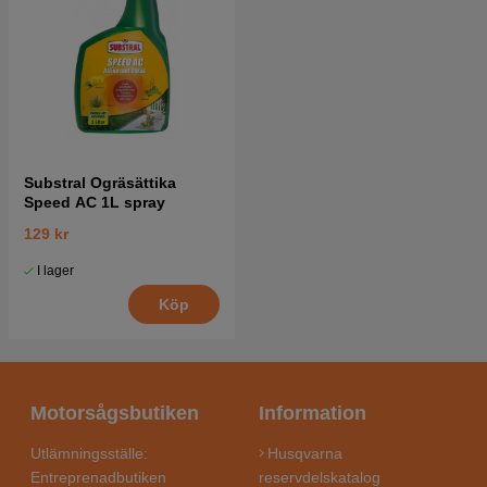
Substral Ogräsättika
Speed AC 1L spray
129 kr
I lager
Köp
Motorsågsbutiken
Information
Utlämningsställe:
Husqvarna
Entreprenadbutiken
reservdelskatalog