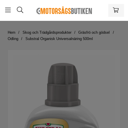
Hem
Skog och Trädgårdsprodukter
Gräsfrö och gödsel
Odling
Substral Organisk Universalnäring 500ml