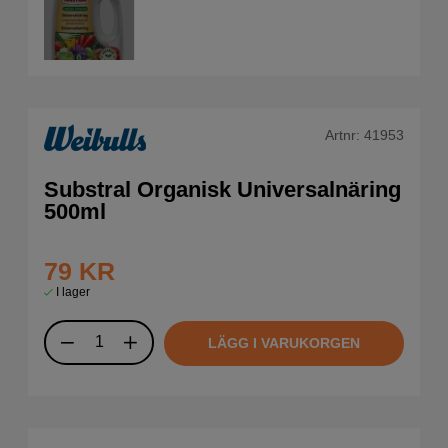
Artnr:
41953
Substral Organisk Universalnäring
500ml
79
KR
I lager
LÄGG I VARUKORGEN