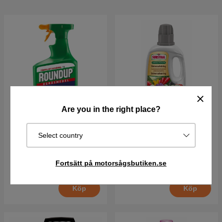
Are you in the right place?
Ogräsmedel Roundup
Substral Organisk
Select country
Speed PA 1L KTB
Universalnäring 500ml
299 kr
79 kr
Fortsätt på motorsågsbutiken.se
I lager
I lager
Köp
Köp