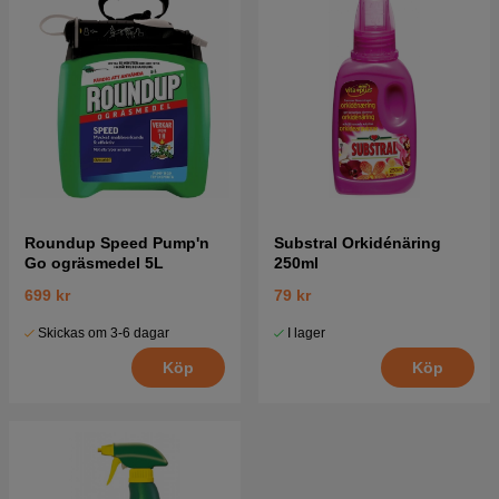
Roundup Speed Pump'n
Substral Orkidénäring
Go ogräsmedel 5L
250ml
699 kr
79 kr
Skickas om 3-6 dagar
I lager
Köp
Köp