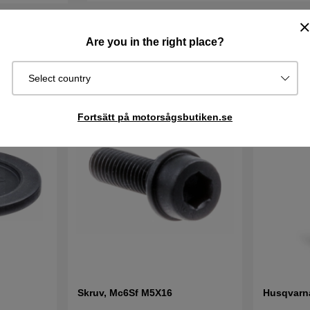
Are you in the right place?
Select country
Fortsätt på motorsågsbutiken.se
Skruv, Mc6Sf M5X16
Husqvarna