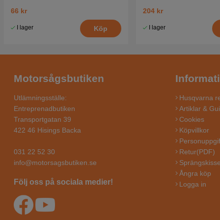
66 kr
204 kr
I lager
I lager
Köp
Motorsågsbutiken
Informat
Utlämningsställe:
Husqvarna re
Entreprenadbutiken
Artiklar & Gu
Transportgatan 39
Cookies
422 46 Hisings Backa
Köpvillkor
Personuppgif
031 22 52 30
Retur(PDF)
info@motorsagsbutiken.se
Sprängskisse
Ångra köp
Följ oss på sociala medier!
Logga in