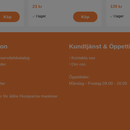
23 kr
139 kr
I lager
I lager
Köp
Köp
ion
Kundtjänst & Öppett
servdelskatalog
Kontakta oss
ider
Om oss
Öppettider:
ter
Måndag - Fredag 09.00 - 16:00
r för äldre Husqvarna maskiner