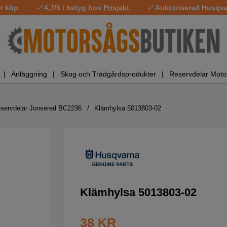
t köp
4,7/5 i betyg hos
Prisjakt
Auktoriserad Husqvar
Anläggning
Skog och Trädgårdsprodukter
Reservdelar Moto
servdelar Jonsered BC2236
Klämhylsa 5013803-02
Klämhylsa 5013803-02
38
KR