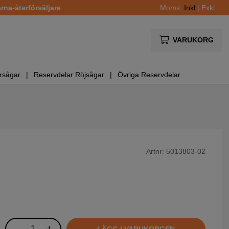
na-återförsäljare
Moms:
Inkl
|
Exkl
VARUKORG
rsågar
Reservdelar Röjsågar
Övriga Reservdelar
Artnr:
5013803-02
LÄGG I VARUKORGEN