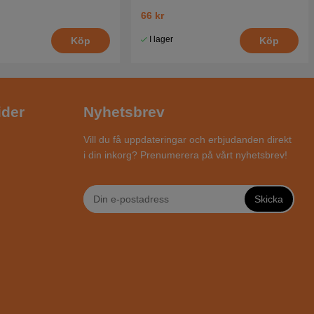
66 kr
I lager
Köp
Köp
ider
Nyhetsbrev
Vill du få uppdateringar och erbjudanden direkt
i din inkorg? Prenumerera på vårt nyhetsbrev!
Skicka