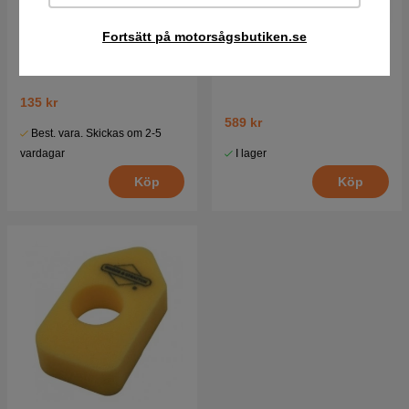
Fortsätt på motorsågsbutiken.se
Luftfilterlock
Luftfilter
135 kr
589 kr
Best. vara. Skickas om 2-5
I lager
vardagar
Köp
Köp