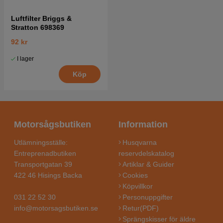
Luftfilter Briggs &
Stratton 698369
92 kr
I lager
Köp
Motorsågsbutiken
Information
Utlämningsställe:
Husqvarna
Entreprenadbutiken
reservdelskatalog
Transportgatan 39
Artiklar & Guider
422 46 Hisings Backa
Cookies
Köpvillkor
031 22 52 30
Personuppgifter
info@motorsagsbutiken.se
Retur(PDF)
Sprängskisser för äldre