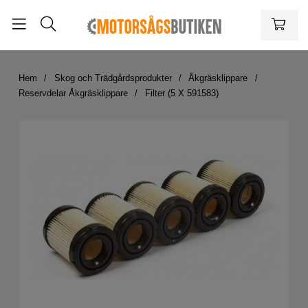
Hem
Skog och Trädgårdsprodukter
Åkgräsklippare
Reservdelar Åkgräsklippare
Filter (5 X 591583)