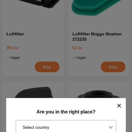
Luftfilter
Luftfilter Briggs Stratton
272235
361 kr
61 kr
I lager
I lager
Köp
Köp
Are you in the right place?
Select country