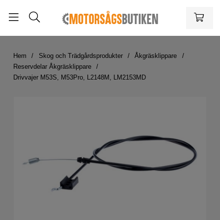
Hem
Skog och Trädgårdsprodukter
Åkgräsklippare
Reservdelar Åkgräsklippare
Drivvajer M53S, M53Pro, L2148M, LM2153MD