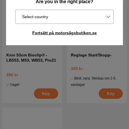
Are you in the right place?
Select country
Fortsätt på motorsågsbutiken.se
Kniv 53cm Bioclip® -
Reglage Start/Stopp-
LB553, M53, WB53, Pro21
389 kr
396 kr
Best. vara. Skickas om 2-5
I lager
vardagar
Köp
Köp