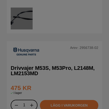
Artnr:
2956738-02
Drivvajer M53S, M53Pro, L2148M,
LM2153MD
475
KR
I lager
LÄGG I VARUKORGEN