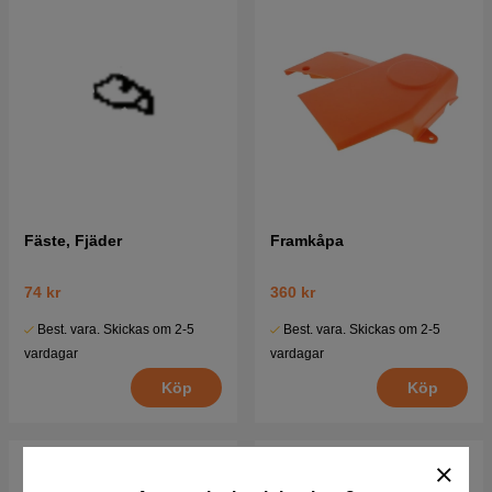
Fäste, Fjäder
Framkåpa
74 kr
360 kr
Best. vara. Skickas om 2-5
Best. vara. Skickas om 2-5
vardagar
vardagar
Köp
Köp