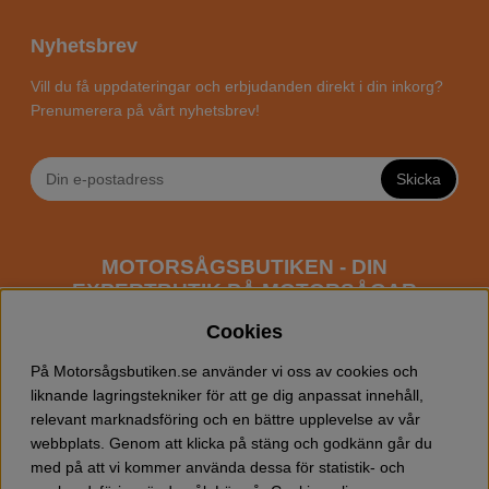
Nyhetsbrev
Vill du få uppdateringar och erbjudanden direkt i din inkorg?
Prenumerera på vårt nyhetsbrev!
Skicka
MOTORSÅGSBUTIKEN - DIN
EXPERTBUTIK PÅ MOTORSÅGAR
ONLINE
Cookies
Motorsågsbutiken är en specialiserad butik som har
På Motorsågsbutiken.se använder vi oss av cookies och
fokus mot entusiaster och professionella användare av
liknande lagringstekniker för att ge dig anpassat innehåll,
motorsågar. Vi erbjuder ett brett sortiment av
relevant marknadsföring och en bättre upplevelse av vår
Husqvarna motorsågar
samt alla tänkbara
tillbehör
som
webbplats. Genom att klicka på stäng och godkänn går du
du kan behöva vid trädfällning, gallring och allmän
med på att vi kommer använda dessa för statistik- och
skogsskötsel. Välkommen att handla din Husqvarna