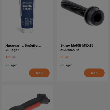
Husqvarna Smörjfett,
Skruv Mc6Sf M5X25
kullager
5032002-25
139 kr
26 kr
I lager
I lager
Köp
Köp