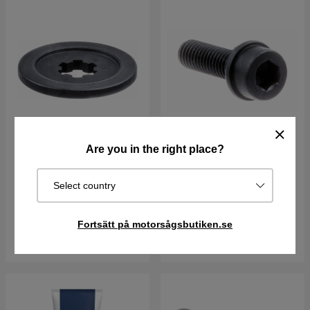
Are you in the right place?
Stödfläns 5373435-02
Skruv, Mc6Sf M5X16
Select country
204 kr
23 kr
I lager
I lager
Fortsätt på motorsågsbutiken.se
Köp
Köp