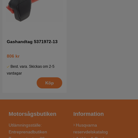
Gashandtag 5371972-13
806 kr
Best. vara. Skickas om 2-5
vardagar
Köp
Motorsågsbutiken
Information
Utlämningsställe:
Husqvarna
Entreprenadbutiken
reservdelskatalog