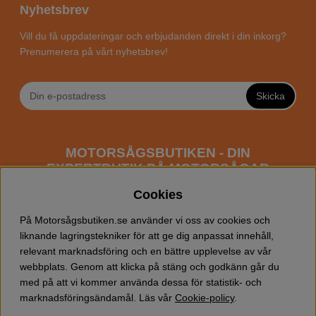
Nyhetsbrev
Vill du få uppdateringar och erbjudanden direkt i din inkorg?
Prenumerera på vårt nyhetsbrev!
Skicka
MOTORSÅGSBUTIKEN - DIN
EXPERTBUTIK PÅ MOTORSÅGAR
ONLINE
Cookies
Motorsågsbutiken är en specialiserad butik som har
På Motorsågsbutiken.se använder vi oss av cookies och
fokus mot entusiaster och professionella användare av
liknande lagringstekniker för att ge dig anpassat innehåll,
motorsågar. Vi erbjuder ett brett sortiment av
relevant marknadsföring och en bättre upplevelse av vår
Husqvarna motorsågar
samt alla tänkbara
tillbehör
som
webbplats. Genom att klicka på stäng och godkänn går du
du kan behöva vid trädfällning, gallring och allmän
med på att vi kommer använda dessa för statistik- och
skogsskötsel. Välkommen att handla din Husqvarna
marknadsföringsändamål. Läs vår
Cookie-policy
.
motorsåg och tillbehör online hos oss!