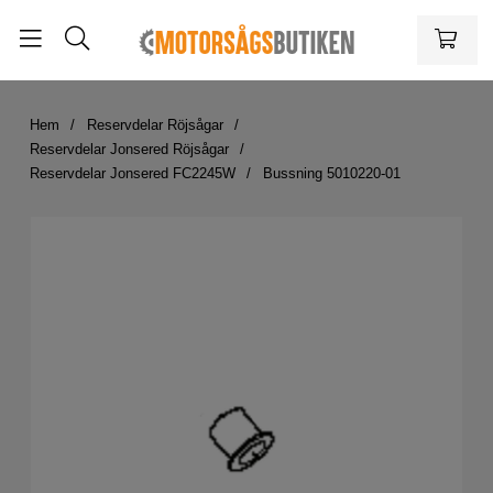
Hem
Reservdelar Röjsågar
Reservdelar Jonsered Röjsågar
Reservdelar Jonsered FC2245W
Bussning 5010220-01