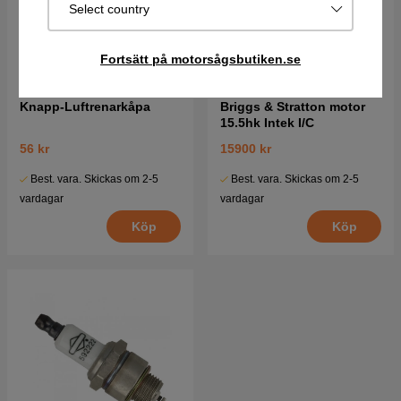
Select country
Fortsätt på motorsågsbutiken.se
Knapp-Luftrenarkåpa
Briggs & Stratton motor
15.5hk Intek I/C
56 kr
15900 kr
Best. vara. Skickas om 2-5
Best. vara. Skickas om 2-5
vardagar
vardagar
Köp
Köp