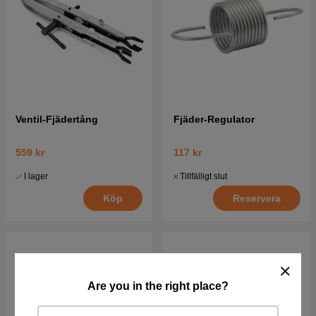
Ventil-Fjädertång
Fjäder-Regulator
559 kr
117 kr
I lager
Tillfälligt slut
Köp
Reservera
Are you in the right place?