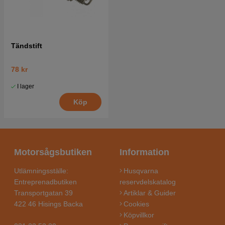
Tändstift
78 kr
I lager
Köp
Motorsågsbutiken
Information
Utlämningsställe:
Husqvarna
Entreprenadbutiken
reservdelskatalog
Transportgatan 39
Artiklar & Guider
422 46 Hisings Backa
Cookies
Köpvillkor