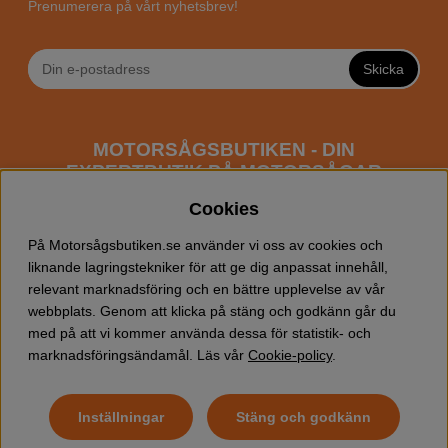
Prenumerera på vårt nyhetsbrev!
Skicka
MOTORSÅGSBUTIKEN - DIN
EXPERTBUTIK PÅ MOTORSÅGAR
ONLINE
Cookies
Motorsågsbutiken är en specialiserad butik som har
På Motorsågsbutiken.se använder vi oss av cookies och
fokus mot entusiaster och professionella användare av
liknande lagringstekniker för att ge dig anpassat innehåll,
motorsågar. Vi erbjuder ett brett sortiment av
relevant marknadsföring och en bättre upplevelse av vår
Husqvarna motorsågar
samt alla tänkbara
tillbehör
som
webbplats. Genom att klicka på stäng och godkänn går du
du kan behöva vid trädfällning, gallring och allmän
med på att vi kommer använda dessa för statistik- och
skogsskötsel. Välkommen att handla din Husqvarna
marknadsföringsändamål. Läs vår
Cookie-policy
.
motorsåg och tillbehör online hos oss!
Inställningar
Stäng och godkänn