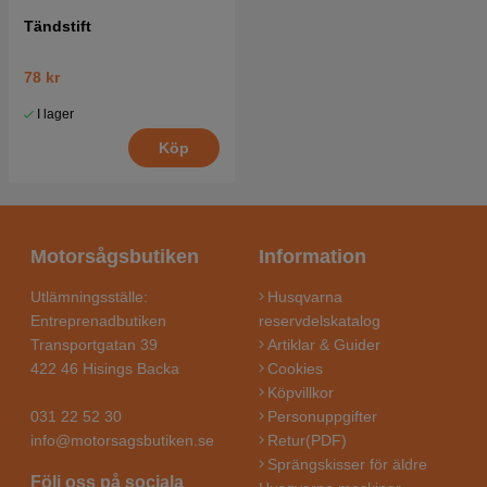
Tändstift
78 kr
I lager
Köp
Motorsågsbutiken
Information
Utlämningsställe:
Husqvarna
Entreprenadbutiken
reservdelskatalog
Transportgatan 39
Artiklar & Guider
422 46 Hisings Backa
Cookies
Köpvillkor
031 22 52 30
Personuppgifter
info@motorsagsbutiken.se
Retur(PDF)
Sprängskisser för äldre
Följ oss på sociala