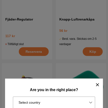
Fjäder-Regulator
Knapp-Luftrenarkåpa
56 kr
117 kr
Best. vara. Skickas om 2-5
Tillfälligt slut
vardagar
Reservera
Köp
Are you in the right place?
Select country