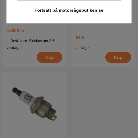
Fortsätt på motorsågsbutiken.se
Briggs & Stratton motor
Luftfilter Briggs Stratton
15.5hk Intek I/C
272235
15900 kr
61 kr
Best. vara. Skickas om 2-5
I lager
vardagar
Köp
Köp