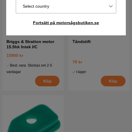
Select country
Fortsätt på motorsågsbutiken.se
Briggs & Stratton motor
Tändstift
15.5hk Intek I/C
15900 kr
78 kr
Best. vara. Skickas om 2-5
I lager
vardagar
Köp
Köp