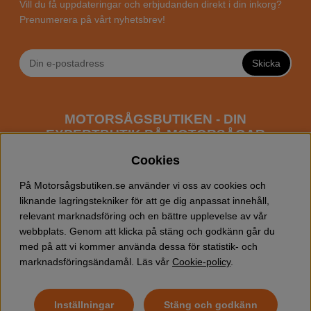
Vill du få uppdateringar och erbjudanden direkt i din inkorg?
Prenumerera på vårt nyhetsbrev!
Skicka
MOTORSÅGSBUTIKEN - DIN
EXPERTBUTIK PÅ MOTORSÅGAR
ONLINE
Cookies
Motorsågsbutiken är en specialiserad butik som har
På Motorsågsbutiken.se använder vi oss av cookies och
fokus mot entusiaster och professionella användare av
liknande lagringstekniker för att ge dig anpassat innehåll,
motorsågar. Vi erbjuder ett brett sortiment av
relevant marknadsföring och en bättre upplevelse av vår
Husqvarna motorsågar
samt alla tänkbara
tillbehör
som
webbplats. Genom att klicka på stäng och godkänn går du
du kan behöva vid trädfällning, gallring och allmän
med på att vi kommer använda dessa för statistik- och
skogsskötsel. Välkommen att handla din Husqvarna
marknadsföringsändamål. Läs vår
Cookie-policy
.
motorsåg och tillbehör online hos oss!
Inställningar
Stäng och godkänn