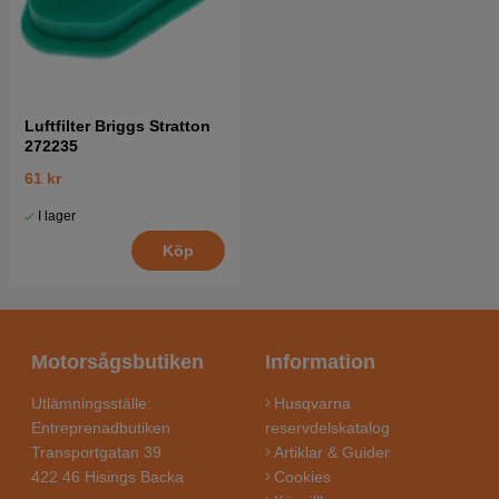
Luftfilter Briggs Stratton
272235
61 kr
I lager
Köp
Motorsågsbutiken
Information
Utlämningsställe:
Husqvarna
Entreprenadbutiken
reservdelskatalog
Transportgatan 39
Artiklar & Guider
422 46 Hisings Backa
Cookies