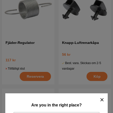
Fjäder-Regulator
Knapp-Luftrenarkåpa
56 kr
117 kr
Best. vara. Skickas om 2-5
Tillfälligt slut
vardagar
Reservera
Köp
Are you in the right place?