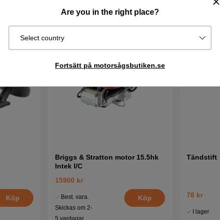
Are you in the right place?
Select country
Fortsätt på motorsågsbutiken.se
Briggs & Stratton motor 15.5hk
Tändstift
Intek I/C
15900 kr
78 kr
Best. vara.
Köp
Köp
Skickas om 2-
I lager
5 vardagar