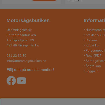
Motorsågsbutiken
Informat
Utlämningsställe:
Husqvarna re
Entreprenadbutiken
Artiklar & Gu
Transportgatan 39
Cookies
422 46 Hisings Backa
Köpvillkor
Personuppgif
031 22 52 30
Retur(PDF)
info@motorsagsbutiken.se
Sprängskisse
Ångra köp
Följ oss på sociala medier!
Logga in
MOTORSÅG