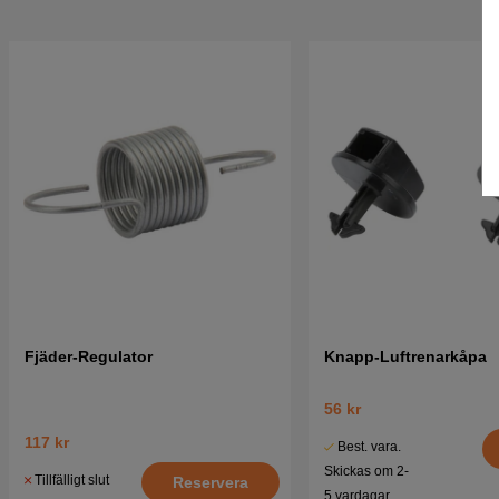
Fjäder-Regulator
Knapp-Luftrenarkåpa
56 kr
117 kr
Best. vara.
Skickas om 2-
Tillfälligt slut
Reservera
5 vardagar