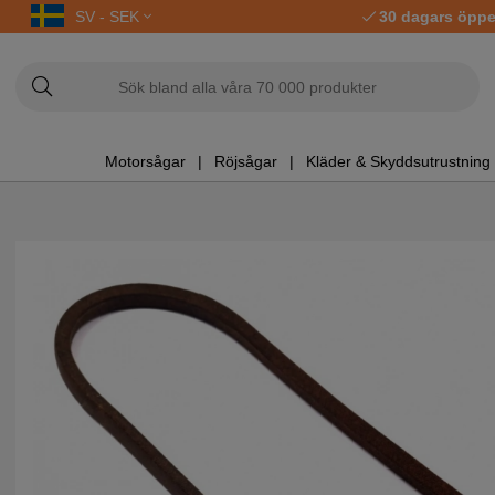
SV - SEK
30 dagars öppe
Motorsågar
Röjsågar
Kläder & Skyddsutrustning