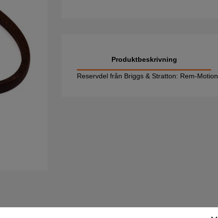
Produktbeskrivning
Reservdel från Briggs & Stratton: Rem-Moti