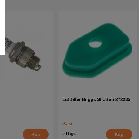
Luftfilter Briggs Stratton 272235
61 kr
I lager
Köp
Köp