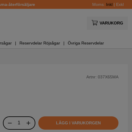
na-återförsäljare
Moms:
Inkl
|
Exkl
VARUKORG
rsågar
Reservdelar Röjsågar
Övriga Reservdelar
Artnr:
037X65MA
LÄGG I VARUKORGEN