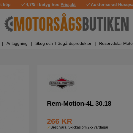
t köp
4,7/5 i betyg hos
Prisjakt
Auktoriserad Husqvar
Anläggning
Skog och Trädgårdsprodukter
Reservdelar Moto
Rem-Motion-4L 30.18
266
KR
Best. vara. Skickas om 2-5 vardagar