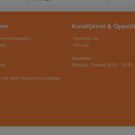
ion
Kundtjänst & Öppett
servdelskatalog
Kontakta oss
ider
Om oss
Öppettider:
ter
Måndag - Fredag 09.00 - 16:00
r för äldre Husqvarna maskiner
SBUTIKEN - DIN EXPERTBUTIK PÅ MOTORSÅG