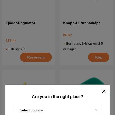
Fjäder-Regulator
Knapp-Luftrenarkåpa
56 kr
117 kr
Best. vara. Skickas om 2-5
Tillfälligt slut
vardagar
Reservera
Köp
Are you in the right place?
Select country