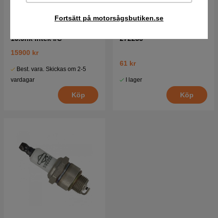
Fortsätt på motorsågsbutiken.se
Briggs & Stratton motor
Luftfilter Briggs Stratton
15.5hk Intek I/C
272235
15900 kr
61 kr
Best. vara. Skickas om 2-5
I lager
vardagar
Köp
Köp