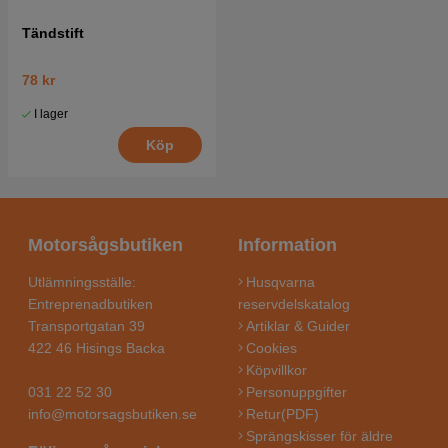
Tändstift
78 kr
I lager
Köp
Motorsågsbutiken
Information
Utlämningsställe:
Husqvarna
Entreprenadbutiken
reservdelskatalog
Transportgatan 39
Artiklar & Guider
422 46 Hisings Backa
Cookies
Köpvillkor
031 22 52 30
Personuppgifter
info@motorsagsbutiken.se
Retur(PDF)
Sprängskisser för äldre