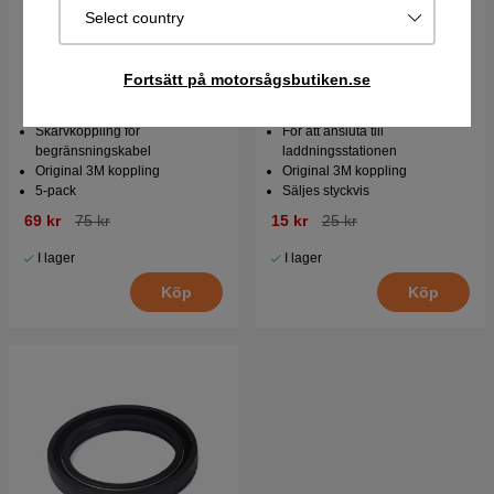
Select country
Fortsätt på motorsågsbutiken.se
Skarvdon för
Anslutningskontakt
robotgräsklippare 5st
laddstation
Skarvkoppling för
För att ansluta till
begränsningskabel
laddningsstationen
Original 3M koppling
Original 3M koppling
5-pack
Säljes styckvis
69 kr
75 kr
15 kr
25 kr
I lager
I lager
Köp
Köp