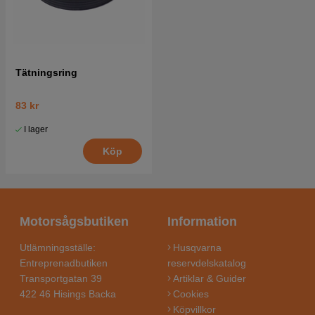
Tätningsring
83 kr
I lager
Köp
Motorsågsbutiken
Information
Utlämningsställe:
Husqvarna
Entreprenadbutiken
reservdelskatalog
Transportgatan 39
Artiklar & Guider
422 46 Hisings Backa
Cookies
Köpvillkor