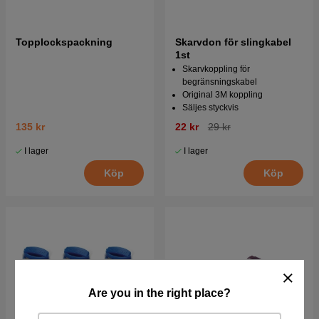
Topplockspackning
Skarvdon för slingkabel
1st
Skarvkoppling för
begränsningskabel
Original 3M koppling
Säljes styckvis
135 kr
22 kr
29 kr
I lager
I lager
Köp
Köp
Are you in the right place?