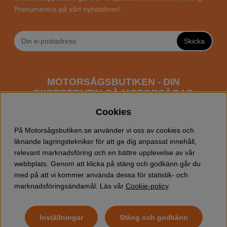
Prenumerera på vårt nyhetsbrev!
Skicka
MOTORSÅGSBUTIKEN - DIN
EXPERTBUTIK PÅ MOTORSÅGAR
ONLINE
Cookies
Motorsågsbutiken är en specialiserad butik som har
På Motorsågsbutiken.se använder vi oss av cookies och
fokus mot entusiaster och professionella användare av
liknande lagringstekniker för att ge dig anpassat innehåll,
motorsågar. Vi erbjuder ett brett sortiment av
relevant marknadsföring och en bättre upplevelse av vår
Husqvarna motorsågar
samt alla tänkbara
tillbehör
som
webbplats. Genom att klicka på stäng och godkänn går du
du kan behöva vid trädfällning, gallring och allmän
med på att vi kommer använda dessa för statistik- och
skogsskötsel. Välkommen att handla din Husqvarna
marknadsföringsändamål. Läs vår
Cookie-policy
.
motorsåg och tillbehör online hos oss!
Inställningar
Stäng och godkänn