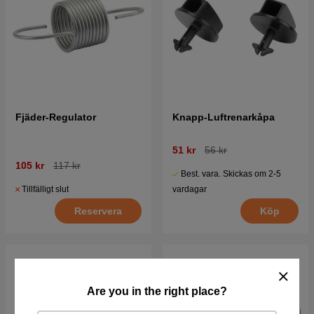
Fjäder-Regulator
Knapp-Luftrenarkåpa
51 kr
56 kr
105 kr
117 kr
Best. vara. Skickas om 2-5
Tillfälligt slut
vardagar
Reservera
Köp
Are you in the right place?