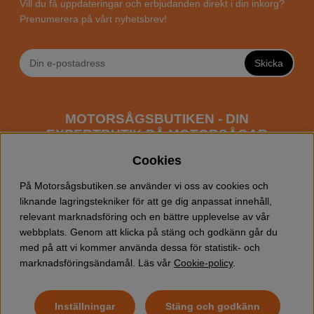
Vill du få uppdateringar och erbjudanden direkt i din inkorg?
Prenumerera på vårt nyhetsbrev!
Skicka
MOTORSÅGSBUTIKEN - DIN
EXPERTBUTIK PÅ MOTORSÅGAR
ONLINE
Cookies
Motorsågsbutiken är en specialiserad butik som har
På Motorsågsbutiken.se använder vi oss av cookies och
fokus mot entusiaster och professionella användare av
liknande lagringstekniker för att ge dig anpassat innehåll,
motorsågar. Vi erbjuder ett brett sortiment av
relevant marknadsföring och en bättre upplevelse av vår
Husqvarna motorsågar
samt alla tänkbara
tillbehör
som
webbplats. Genom att klicka på stäng och godkänn går du
du kan behöva vid trädfällning, gallring och allmän
med på att vi kommer använda dessa för statistik- och
skogsskötsel. Välkommen att handla din Husqvarna
marknadsföringsändamål. Läs vår
Cookie-policy
.
motorsåg och tillbehör online hos oss!
Inställningar
Stäng och godkänn