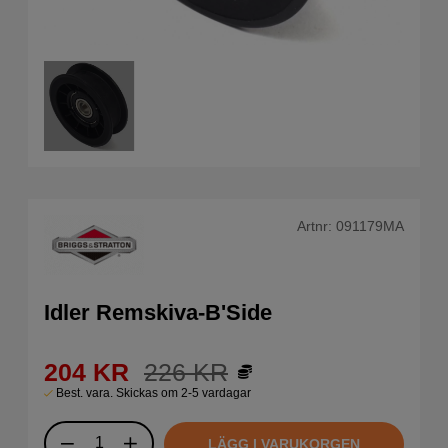
Artnr:
091179MA
Idler Remskiva-B'Side
204
KR
226
KR
Best. vara. Skickas om 2-5 vardagar
LÄGG I VARUKORGEN