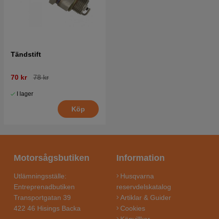
Tändstift
70 kr
78 kr
I lager
Köp
Motorsågsbutiken
Information
Utlämningsställe:
Husqvarna
Entreprenadbutiken
reservdelskatalog
Transportgatan 39
Artiklar & Guider
422 46 Hisings Backa
Cookies