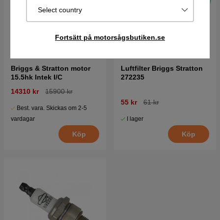
Select country
Fortsätt på motorsågsbutiken.se
Briggs & Stratton motor
Luftfilter Briggs Stratton
15.5hk Intek I/C
272235
14310 kr
15900 kr
55 kr
61 kr
Best. vara. Skickas om 2-5
I lager
vardagar
Köp
Köp