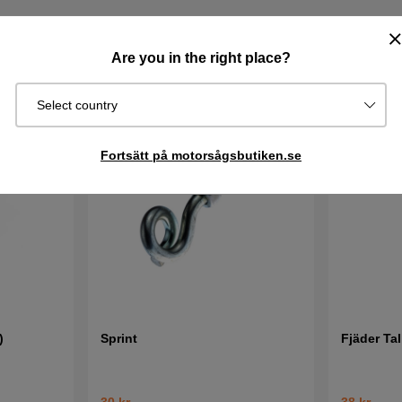
Are you in the right place?
Select country
Fortsätt på motorsågsbutiken.se
)
Sprint
Fjäder Tal
30 kr
38 kr