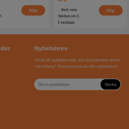
.
Best. vara.
Köp
Köp
2-
Skickas om 2-
5 vardagar
ider
Nyhetsbrev
Vill du få uppdateringar och erbjudanden direkt
i din inkorg? Prenumerera på vårt nyhetsbrev!
Skicka