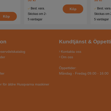
Best. vara.
Best. vara
Köp
Skickas om 2-
Skickas om 
Köp
5 vardagar
5 vardagar
ion
Kundtjänst & Öppett
servdelskatalog
Kontakta oss
ider
Om oss
Öppettider:
ter
Måndag - Fredag 09.00 - 16:00
r för äldre Husqvarna maskiner