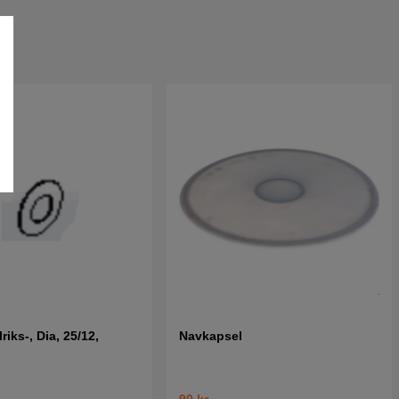
lriks-, Dia, 25/12,
Navkapsel
90 kr