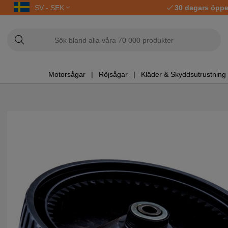
SV - SEK
30 dagars öppe
Motorsågar
Röjsågar
Kläder & Skyddsutrustning