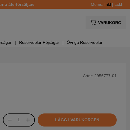
na-återförsäljare
Moms:
Inkl
|
Exkl
VARUKORG
rsågar
Reservdelar Röjsågar
Övriga Reservdelar
Artnr:
2956777-01
LÄGG I VARUKORGEN