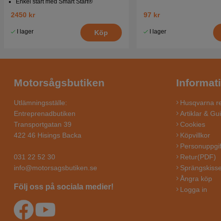
Enkel start med Smart Start®
2450 kr
97 kr
I lager
I lager
Köp
Motorsågsbutiken
Informat
Utlämningsställe:
Husqvarna re
Entreprenadbutiken
Artiklar & Gu
Transportgatan 39
Cookies
422 46 Hisings Backa
Köpvillkor
Personuppgif
031 22 52 30
Retur(PDF)
info@motorsagsbutiken.se
Sprängskisse
Ångra köp
Följ oss på sociala medier!
Logga in