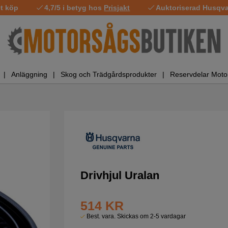
t köp
4,7/5 i betyg hos
Prisjakt
Auktoriserad Husqvar
Anläggning
Skog och Trädgårdsprodukter
Reservdelar Moto
Drivhjul Uralan
514
KR
Best. vara. Skickas om 2-5 vardagar