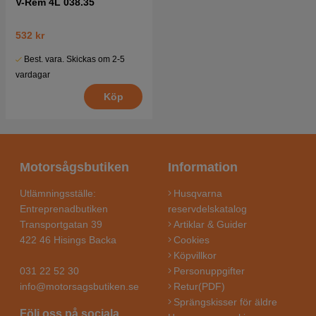
V-Rem 4L 038.35
532 kr
Best. vara. Skickas om 2-5
vardagar
Köp
Motorsågsbutiken
Information
Utlämningsställe:
Husqvarna
Entreprenadbutiken
reservdelskatalog
Transportgatan 39
Artiklar & Guider
422 46 Hisings Backa
Cookies
Köpvillkor
031 22 52 30
Personuppgifter
info@motorsagsbutiken.se
Retur(PDF)
Sprängskisser för äldre
Följ oss på sociala