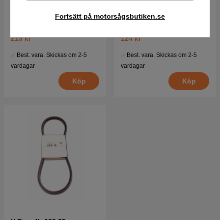
Remskiva, Idler
Bearing, Ball 11/16X1
Fortsätt på motorsågsbutiken.se
213 kr
124 kr
Best. vara. Skickas om 2-5
Best. vara. Skickas om 2-5
vardagar
vardagar
Köp
Köp