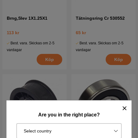
Brng,Slev 1X1.25X1
Tätningsring Cr 530552
113 kr
65 kr
Best. vara. Skickas om 2-5
Best. vara. Skickas om 2-5
vardagar
vardagar
Köp
Köp
Are you in the right place?
Select country